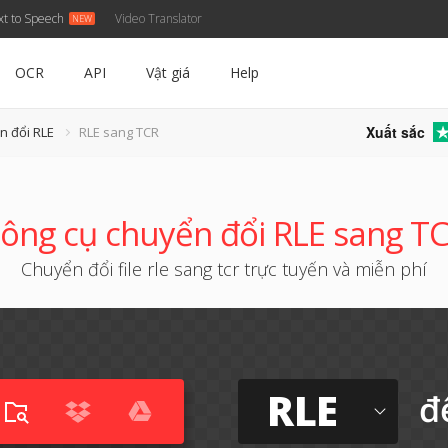
xt to Speech
Video Translator
OCR
API
Vật giá
Help
Xuất sắc
n đổi RLE
RLE sang TCR
ông cụ chuyển đổi RLE sang T
Chuyển đổi file rle sang tcr trực tuyến và miễn phí
RLE
đ