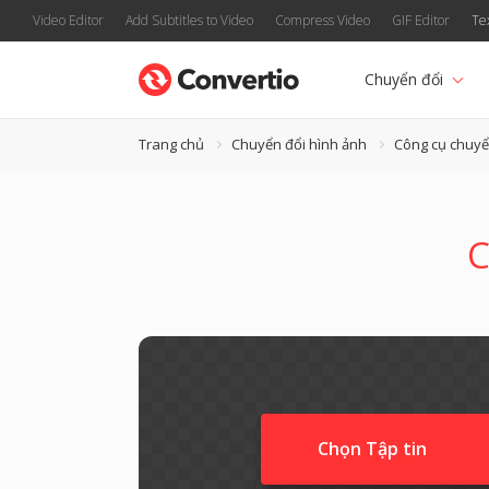
Video Editor
Add Subtitles to Video
Compress Video
GIF Editor
Te
Chuyển đổi
Trang chủ
Chuyển đổi hình ảnh
Công cụ chuyể
C
Chọn Tập tin