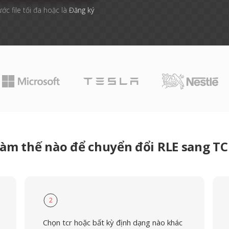
ước file tối đa hoặc là
Đăng ký
àm thế nào để chuyển đổi RLE sang T
2
Chọn tcr hoặc bất kỳ định dạng nào khác