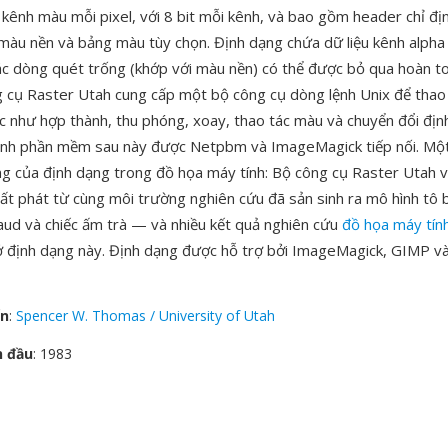
 kênh màu mỗi pixel, với 8 bit mỗi kênh, và bao gồm header chỉ đị
 màu nền và bảng màu tùy chọn. Định dạng chứa dữ liệu kênh alph
ác dòng quét trống (khớp với màu nền) có thể được bỏ qua hoàn t
 cụ Raster Utah cung cấp một bộ công cụ dòng lệnh Unix để thao
c như hợp thành, thu phóng, xoay, thao tác màu và chuyển đổi đị
hình phần mềm sau này được Netpbm và ImageMagick tiếp nối. Một
ảng của định dạng trong đồ họa máy tính: Bộ công cụ Raster Utah 
ất phát từ cùng môi trường nghiên cứu đã sản sinh ra mô hình tô
ud và chiếc ấm trà — và nhiều kết quả nghiên cứu
đồ họa máy tín
ở định dạng này. Định dạng được hỗ trợ bởi ImageMagick, GIMP và
ển
:
Spencer W. Thomas / University of Utah
n đầu
: 1983