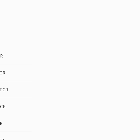
CR
TCR
 TCR
TCR
CR