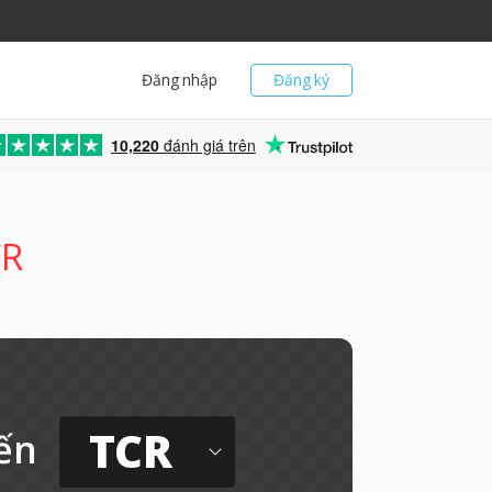
Đăng nhập
Đăng ký
10,220
đánh giá trên
CR
TCR
ến