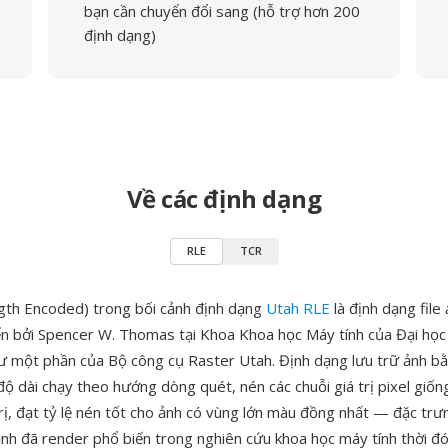
bạn cần chuyển đổi sang (hỗ trợ hơn 200
định dạng)
Về các định dạng
RLE
TCR
gth Encoded) trong bối cảnh định dạng
Utah RLE
là định dạng file
ển bởi Spencer W. Thomas tại Khoa Khoa học Máy tính của Đại họ
 một phần của Bộ công cụ Raster Utah. Định dạng lưu trữ ảnh 
ộ dài chạy theo hướng dòng quét, nén các chuỗi giá trị pixel giốn
rị, đạt tỷ lệ nén tốt cho ảnh có vùng lớn màu đồng nhất — đặc tr
ảnh đã render phổ biến trong nghiên cứu khoa học máy tính thời đ