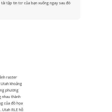
tải tập tin tcr của bạn xuống ngay sau đó
 ảnh raster
c Utah khoảng
bằng phương
g nhau thành
ưng của đồ họa
ó. Utah RLE hỗ