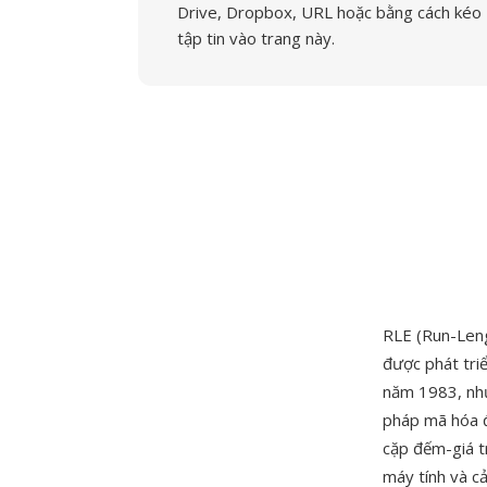
Drive, Dropbox, URL hoặc bằng cách kéo
tập tin vào trang này.
RLE (Run-Len
được phát tri
năm 1983, như
pháp mã hóa đ
cặp đếm-giá t
máy tính và c