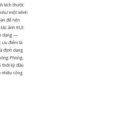
nh kích thước
a như một kênh
oàn để nén
 tác ảnh RLE
nh dạng —
 ưu điểm là
và định dạng
 bóng Phong,
h
thời kỳ đầu
 nhiều công