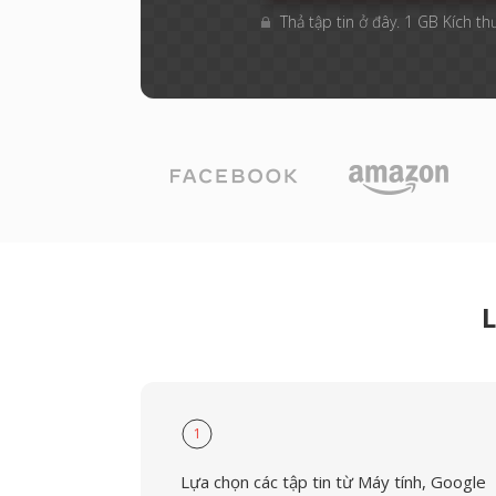
Thả tập tin ở đây. 1 GB Kích th
L
1
Lựa chọn các tập tin từ Máy tính, Google