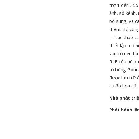
trợ 1 đến 255
ảnh, số kênh,
bổ sung, và c
thêm. Bộ công
— các thao tá
thiết lập mô 
vai trò nền t
RLE của nó xu
tô bóng Goura
được lưu trữ 
cụ đồ họa cũ.
Nhà phát tri
Phát hành lầ