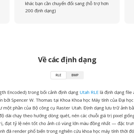
khác bạn cần chuyển đổi sang (hỗ trợ hơn
200 định dạng)
Về các định dạng
RLE
BMP
gth Encoded) trong bối cảnh định dạng
Utah RLE
là định dạng file
ển bởi Spencer W. Thomas tại Khoa Khoa học Máy tính của Đại họ
 một phần của Bộ công cụ Raster Utah. Định dạng lưu trữ ảnh 
ộ dài chạy theo hướng dòng quét, nén các chuỗi giá trị pixel giốn
rị, đạt tỷ lệ nén tốt cho ảnh có vùng lớn màu đồng nhất — đặc tr
ảnh đã render phổ biến trong nghiên cứu khoa học máy tính thời đ