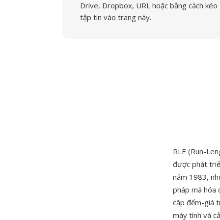
Drive, Dropbox, URL hoặc bằng cách kéo
tập tin vào trang này.
RLE (Run-Len
được phát tri
năm 1983, như
pháp mã hóa đ
cặp đếm-giá t
máy tính và c