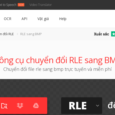
xt to Speech
Video Translator
OCR
API
Vật giá
Help
Xuất sắc
n đổi RLE
RLE sang BMP
ông cụ chuyển đổi RLE sang B
Chuyển đổi file rle sang bmp trực tuyến và miễn phí
RLE
đ