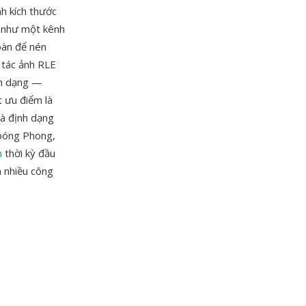
nh kích thước
a như một kênh
oàn để nén
 tác ảnh RLE
nh dạng —
 ưu điểm là
và định dạng
 bóng Phong,
h
thời kỳ đầu
 nhiều công