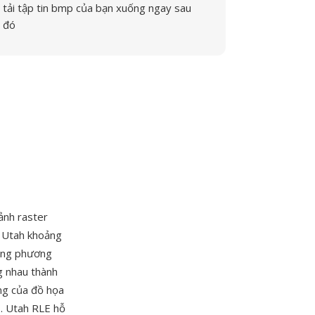
tải tập tin bmp của bạn xuống ngay sau
đó
 ảnh raster
c Utah khoảng
bằng phương
g nhau thành
ưng của đồ họa
ó. Utah RLE hỗ