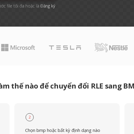
ước file tối đa hoặc là
Đăng ký
àm thế nào để chuyển đổi RLE sang B
2
Chọn bmp hoặc bất kỳ định dạng nào