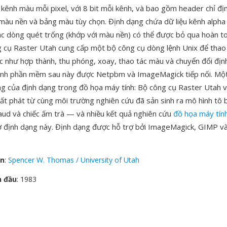
 kênh màu mỗi pixel, với 8 bit mỗi kênh, và bao gồm header chỉ đị
 màu nền và bảng màu tùy chọn. Định dạng chứa dữ liệu kênh alph
ác dòng quét trống (khớp với màu nền) có thể được bỏ qua hoàn t
 cụ Raster Utah cung cấp một bộ công cụ dòng lệnh Unix để thao
c như hợp thành, thu phóng, xoay, thao tác màu và chuyển đổi đị
hình phần mềm sau này được Netpbm và ImageMagick tiếp nối. Một
ảng của định dạng trong đồ họa máy tính: Bộ công cụ Raster Utah 
ất phát từ cùng môi trường nghiên cứu đã sản sinh ra mô hình tô
ud và chiếc ấm trà — và nhiều kết quả nghiên cứu
đồ họa máy tín
ở định dạng này. Định dạng được hỗ trợ bởi ImageMagick, GIMP và
ển
:
Spencer W. Thomas / University of Utah
n đầu
: 1983