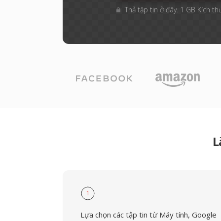
Thả tập tin ở đây. 1 GB Kích th
L
1
Lựa chọn các tập tin từ Máy tính, Google