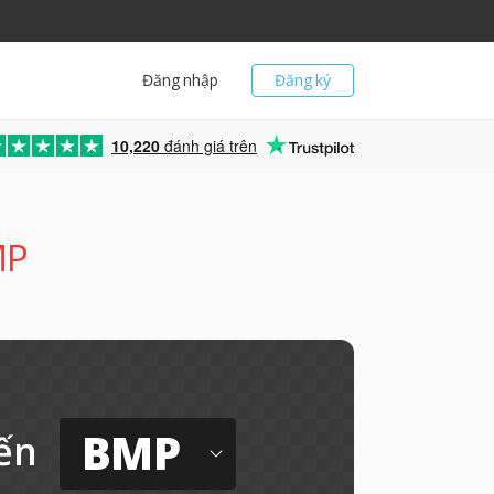
Đăng nhập
Đăng ký
10,220
đánh giá trên
MP
BMP
ến