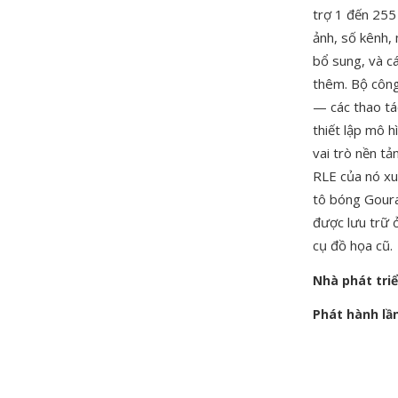
trợ 1 đến 255
ảnh, số kênh,
bổ sung, và c
thêm. Bộ công
— các thao tá
thiết lập mô 
vai trò nền t
RLE của nó xu
tô bóng Goura
được lưu trữ 
cụ đồ họa cũ.
Nhà phát tri
Phát hành lầ