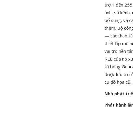
trợ 1 đến 255
ảnh, số kênh,
bổ sung, và c
thêm. Bộ công
— các thao tá
thiết lập mô 
vai trò nền t
RLE của nó xu
tô bóng Goura
được lưu trữ 
cụ đồ họa cũ.
Nhà phát tri
Phát hành lầ