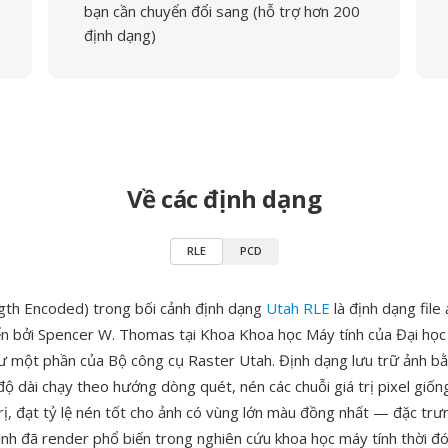
bạn cần chuyển đổi sang (hỗ trợ hơn 200
định dạng)
Về các định dạng
RLE
PCD
gth Encoded) trong bối cảnh định dạng
Utah RLE
là định dạng file
ển bởi Spencer W. Thomas tại Khoa Khoa học Máy tính của Đại họ
 một phần của Bộ công cụ Raster Utah. Định dạng lưu trữ ảnh 
ộ dài chạy theo hướng dòng quét, nén các chuỗi giá trị pixel giốn
rị, đạt tỷ lệ nén tốt cho ảnh có vùng lớn màu đồng nhất — đặc tr
ảnh đã render phổ biến trong nghiên cứu khoa học máy tính thời đ