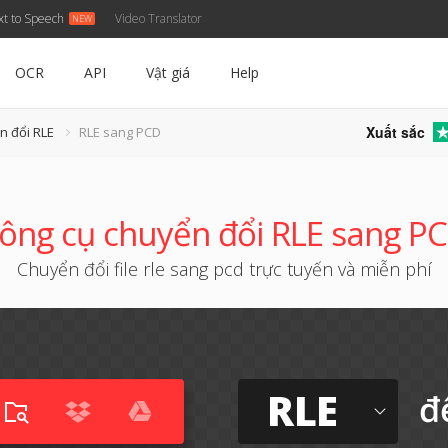
xt to Speech
Video Translator
OCR
API
Vật giá
Help
Xuất sắc
n đổi RLE
RLE sang PCD
ông cụ chuyển đổi RLE sang P
Chuyển đổi file rle sang pcd trực tuyến và miễn phí
RLE
đ