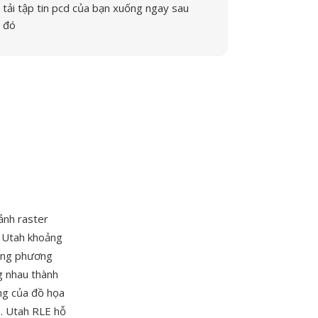
tải tập tin pcd của bạn xuống ngay sau
đó
 ảnh raster
c Utah khoảng
bằng phương
g nhau thành
ưng của đồ họa
ó. Utah RLE hỗ