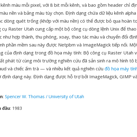
 kênh màu mỗi pixel, với 8 bit mỗi kênh, và bao gồm header chỉ đị
 màu nền và bảng màu tùy chọn. Định dạng chứa dữ liệu kênh alph
ác dòng quét trống (khớp với màu nền) có thể được bỏ qua hoàn t
 cụ Raster Utah cung cấp một bộ công cụ dòng lệnh Unix để thao
c như hợp thành, thu phóng, xoay, thao tác màu và chuyển đổi đị
hình phần mềm sau này được Netpbm và ImageMagick tiếp nối. Một
ảng của định dạng trong đồ họa máy tính: Bộ công cụ Raster Utah 
ất phát từ cùng môi trường nghiên cứu đã sản sinh ra mô hình tô
ud và chiếc ấm trà — và nhiều kết quả nghiên cứu
đồ họa máy tín
ở định dạng này. Định dạng được hỗ trợ bởi ImageMagick, GIMP và
ển
:
Spencer W. Thomas / University of Utah
n đầu
: 1983