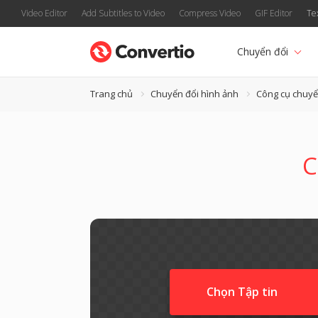
Video Editor
Add Subtitles to Video
Compress Video
GIF Editor
Te
Chuyển đổi
Trang chủ
Chuyển đổi hình ảnh
Công cụ chuyể
C
Chọn Tập tin