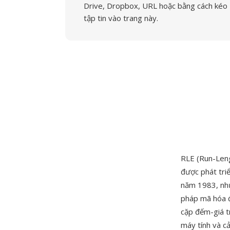
Drive, Dropbox, URL hoặc bằng cách kéo
tập tin vào trang này.
RLE (Run-Len
được phát tri
năm 1983, như
pháp mã hóa đ
cặp đếm-giá t
máy tính và c