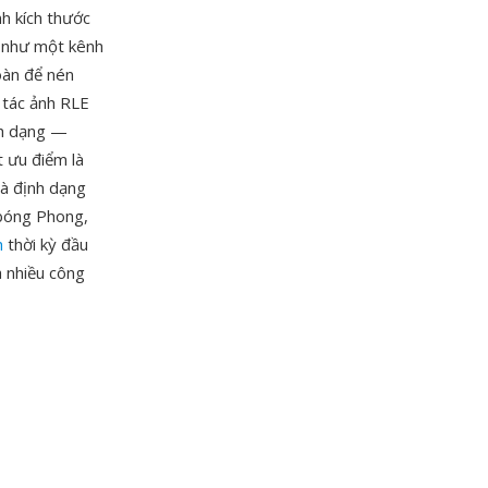
nh kích thước
a như một kênh
oàn để nén
 tác ảnh RLE
nh dạng —
 ưu điểm là
và định dạng
 bóng Phong,
h
thời kỳ đầu
 nhiều công