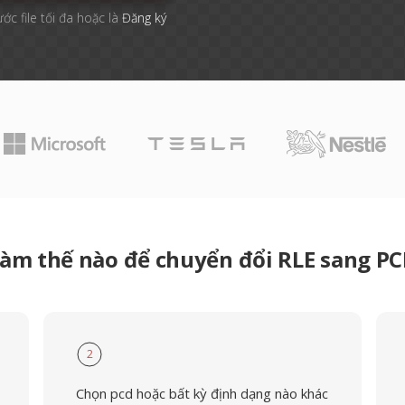
ước file tối đa hoặc là
Đăng ký
àm thế nào để chuyển đổi RLE sang P
2
Chọn pcd hoặc bất kỳ định dạng nào khác