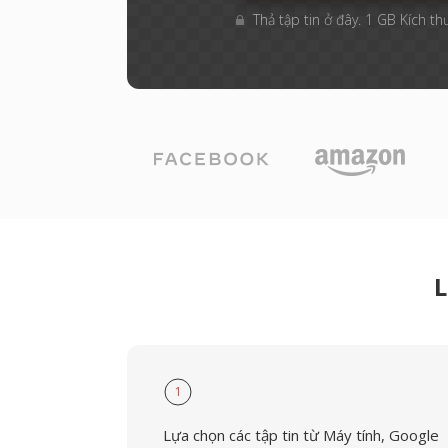
Thả tập tin ở đây. 1 GB Kích th
L
1
Lựa chọn các tập tin từ Máy tính, Google