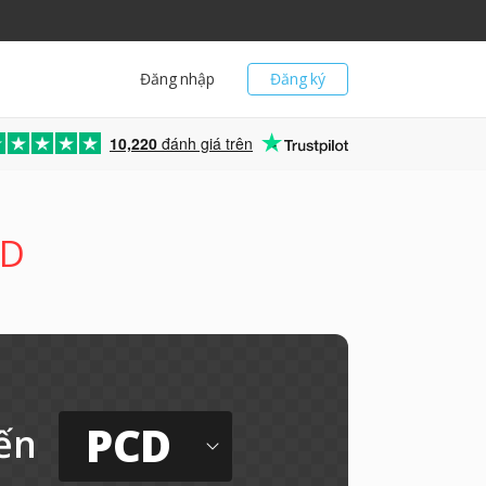
Đăng nhập
Đăng ký
10,220
đánh giá trên
CD
PCD
ến