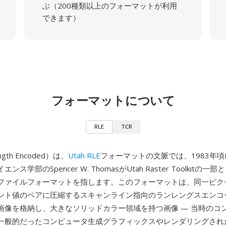
ぶ（200種類以上のフォーマットが利用
できます）
フォーマットについて
RLE
TCR
ngth Encoded）は、
Utah RLE
フォーマットの文脈では、1983年
ス学部のSpencer W. ThomasがUtah Raster Toolkitの
ファイルフォーマットを指します。このフォーマットは、同一ピク
ント値のペアに圧縮するスキャンライン指向のランレングスエンコ
画像を格納し、大きなソリッドカラー領域を持つ画像 — 当時のコ
一般的だったコンピュータ生成グラフィックスやレンダリングされ