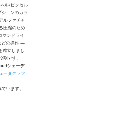
ンネル/ピクセル
プションのカラ
アルファチャ
る圧縮のため
ixコマンドライ
どの操作 —
ムを確立しまし
役割です。
raudシェーデ
ュータグラフ
されています。