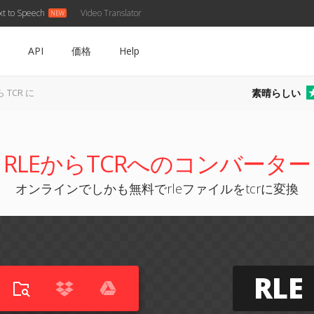
xt to Speech
Video Translator
API
価格
Help
素晴らしい
ら TCR に
RLEからTCRへのコンバーター
オンラインでしかも無料でrleファイルをtcrに変換
RLE