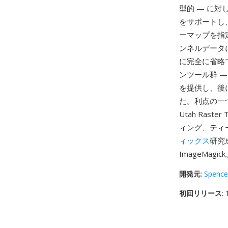
型的 — に対
をサポートし
ーマップを指
ンネルデータ
に完全に省略でき
ンツール群 
を提供し、後に
た。利点の一
Utah Ras
ィング、ティ
ィックス
研究
ImageMa
開発元
:
Spence
初回リリース
: