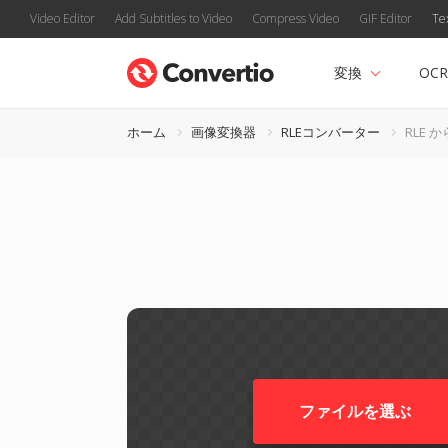
Video Editor
Add Subtitles to Video
Compress Video
GIF Editor
Te
変換
OCR
ホーム
画像変換器
RLEコンバーター
RLE か
ファイルを選ぶ