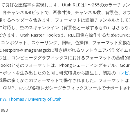
して良好な圧縮率を実現します。Utah RLEは1〜255のカラーチャ
、各チャンネル8ビットで、画像寸法、チャンネル数、背景色、オ
定するヘッダーを含みます。フォーマットは追加チャンネルとして
に対応し、空のスキャンライン（背景色と一致するもの）はさらな
ます。Utah Raster Toolkitは、RLE画像を操作するためのUn
— コンポジット、スケーリング、回転、色操作、フォーマット変換な
NetpbmやImageMagickに引き継がれるソフトウェアパラダイ
つは、コンピュータグラフィックスにおけるフォーマットの基礎的
ter Toolkitとそのフォーマットは、Phongシェーディングモデル、Gou
ーポットを生み出したのと同じ研究環境から誕生し、初期の
コンピ
成果の多くがこのフォーマットで保存されました。フォーマットは
gick、GIMP、および各種レガシーグラフィックスツールでサポート
r W. Thomas / University of Utah
 1983