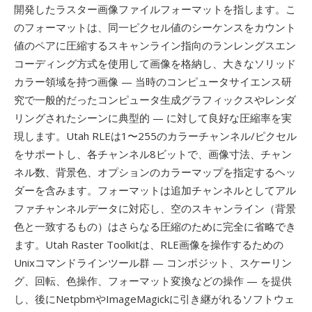
開発したラスター画像ファイルフォーマットを指します。こ
のフォーマットは、同一ピクセル値のシーケンスをカウント
値のペアに圧縮するスキャンライン指向のランレングスエン
コーディング方式を使用して画像を格納し、大きなソリッド
カラー領域を持つ画像 — 当時のコンピュータサイエンス研
究で一般的だったコンピュータ生成グラフィックスやレンダ
リングされたシーンに典型的 — に対して良好な圧縮率を実
現します。Utah RLEは1〜255のカラーチャンネル/ピクセル
をサポートし、各チャンネル8ビットで、画像寸法、チャン
ネル数、背景色、オプションのカラーマップを指定するヘッ
ダーを含みます。フォーマットは追加チャンネルとしてアル
ファチャンネルデータに対応し、空のスキャンライン（背景
色と一致するもの）はさらなる圧縮のために完全に省略でき
ます。Utah Raster Toolkitは、RLE画像を操作するための
Unixコマンドラインツール群 — コンポジット、スケーリン
グ、回転、色操作、フォーマット変換などの操作 — を提供
し、後にNetpbmやImageMagickに引き継がれるソフトウェ