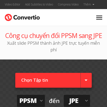
Video Editor
Add Subtitles to Video
Compress Video
Thêm
Công cụ chuyển đổi PPSM sang JPE
Xuất slide PPSM thành ảnh JPE trực tuyến miễn
phí
Chọn Tập tin
PPSM
JPE
đến