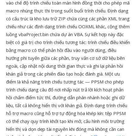
vào chế độ trình chiếu toàn màn hình đồng thời cho phép mã
macro nhúng thực thi trong suốt buổi trình chiếu. Định dạng
có cấu trúc là kho lưu trữ ZIP chứa cùng các phần XML trang
chiếu như các định dạng trình chiếu OOXML khác, cộng thêm
luồng vbaProject.bin chứa dự án VBA. Sự kết hợp này đặc
biệt có giá trị cho trình chiếu tương tác: trình chiếu điều khiển
bằng macro có thể phản hồi đầu vào người dùng, điều
hướng phi tuyến giữa các phần, truy vấn cơ sở dữ liệu bên
ngoài, cập nhật nội dung thời gian thực và ghi lại phản hồi
khán giả trong các phiên đào tạo hoặc đánh giá. Một ưu
điểm là khả năng trình chiếu tương tác — PPSM cho phép
trình chiếu dạng câu đố nơi nhấp nút trả lời kích hoạt phản
hồi chấm điểm tức thì, đường dẫn phân nhánh hoặc ghi dữ
liệu, tất cả không hiển thị với khán giả. Định dạng trình chiếu
hỗ trợ macro cũng hỗ trợ tự động hóa khép kín: tệp PPSM
có thể chạy quy trình khởi tạo khi mở, cấu hình môi trường
hiển thị và dọn dẹp tài nguyên khi đóng mà không cần can