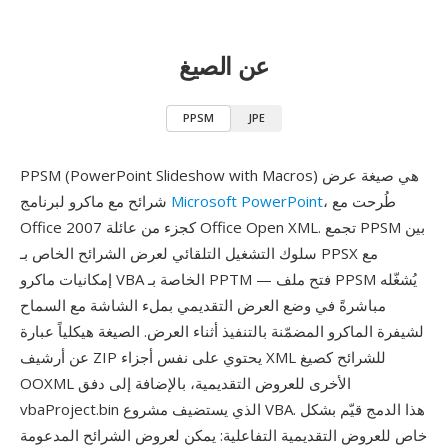
عن الصيغ
PPSM
JPE
PPSM (PowerPoint Slideshow with Macros) هي صيغة عرض
، طُرحت مع
Microsoft PowerPoint
شرائح مع ماكرو لبرنامج
Office 2007 كجزء من عائلة Office Open XML. تجمع PPSM بين
سلوك التشغيل التلقائي لعرض الشرائح الخاص بـ PPSX مع
إمكانيات ماكرو VBA الخاصة بـ PPTM — فتح ملف PPSM يُشغّله
مباشرةً في وضع العرض التقديمي بملء الشاشة مع السماح
لشيفرة الماكرو المضمّنة بالتنفيذ أثناء العرض. الصيغة هيكلياً عبارة
عن أرشيف ZIP يحتوي على نفس أجزاء XML للشرائح كصيغ
OOXML الأخرى للعروض التقديمية، بالإضافة إلى دفق
vbaProject.bin الذي يستضيف مشروع VBA. هذا الدمج قيّم بشكل
خاص للعروض التقديمية التفاعلية: يمكن لعروض الشرائح المدعومة