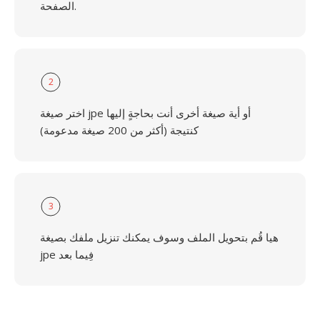
الصفحة.
2
اختر صيغة jpe أو أية صيغة أخرى أنت بحاجةٍ إليها
كنتيجة (أكثر من 200 صيغة مدعومة)
3
هيا قُم بتحويل الملف وسوف يمكنك تنزيل ملفك بصيغة
jpe فِيما بعد