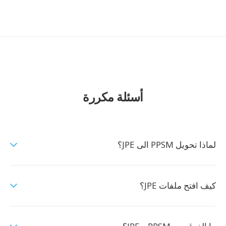
أسئلة مكررة
لماذا تحويل PPSM الى JPE؟
كيف افتح ملفات JPE؟