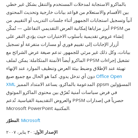
بالماكرو الاستجابة لمدخلات المستخدم والتنقل بشكل غير خطي
بين الأقسام والاستعلام من قواعد بيانات خارجية وتحديث المحتوى
آنياً وتسجيل استجابات الجمهور أثناء جلسات التدريب أو التقييم. من
أبرز مزاياها إمكانية العرض التقديمي التفاعلي — تُمكّن PPSM من
إنشاء عروض تقديمية بأسلوب الاختبارات حيث يؤدي النقر على
أزرار الإجابات إلى تقييم فوري أو مسارات متفرعة أو تسجيل
بيانات، وكل ذلك غير مرئي للجمهور. تدعم صيغة عرض الشرائح مع
الماكرو أيضاً الأتمتة المتكاملة: يمكن لملف PPSM تشغيل إجراءات
تهيئة عند الإطلاق وضبط بيئة العرض وتنظيف الموارد عند الإنهاء
Office Open
دون أي تدخل يدوي. كما هو الحال مع جميع صيغ
المدعومة بالماكرو، يساعد الامتداد المميز .ppsm المسؤولين
XML
في فرض سياسات أمنية تُفرّق بين محتوى الماكرو الموثوق
والعروض التقديمية القياسية. تُدعم PPSM حصرياً في إصدارات
Microsoft PowerPoint المكتبية.
Microsoft
:
المطوّر
الإصدار الأول
: ٣٠ يناير، ٢٠٠٧