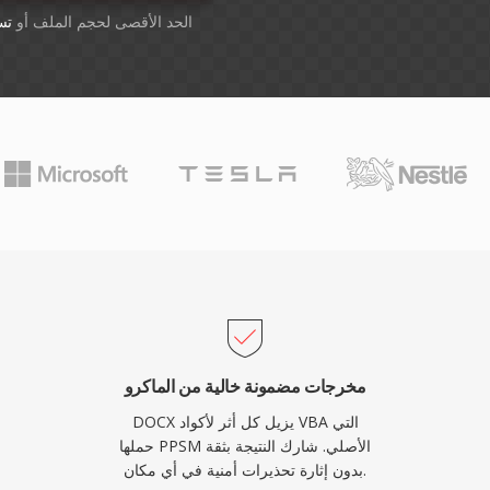
أسقِط الملفات هنا. 1 GB الحد الأقصى لحجم الملف أو
تس
مخرجات مضمونة خالية من الماكرو
DOCX يزيل كل أثر لأكواد VBA التي
حملها PPSM الأصلي. شارك النتيجة بثقة
بدون إثارة تحذيرات أمنية في أي مكان.