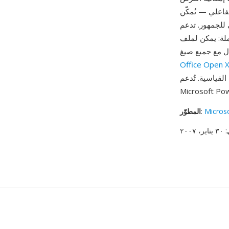
 عروض تقديمية بأسلوب الاختبارات حيث يؤدي النقر على
 للجمهور. تدعم
غيل إجراءات تهيئة عند
ال مع جميع صيغ
Office Open 
PP حصرياً في إصدارات
Micros
:
المطوّر
: ٣٠ يناير، ٢٠٠٧