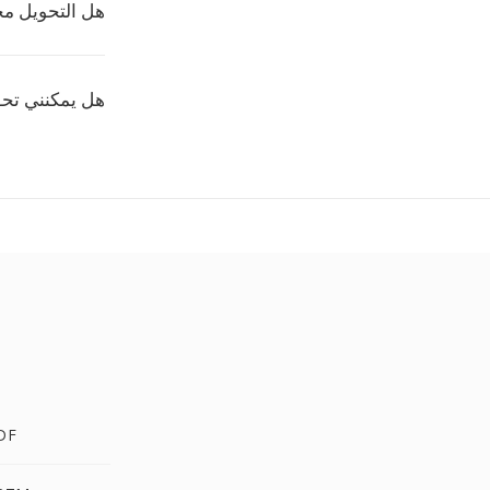
هل التحويل م
هل يمكنني تحويل عدة 
PPSM إ