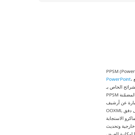
، طُرحت مع Office 2007 كجزء من عائلة Office Open XML. تجمع PPSM بين سلوك
PowerPoint
اكرو VBA الخاصة بـ PPTM — فتح ملف
PPSM يُشغّله مباشرةً في وضع العرض التقديمي بملء الشاشة مع السماح لشيفرة الماكرو المضمّنة
 نفس أجزاء XML للشرائح كصيغ
OOXML الأخرى للعروض التقديمية، بالإضافة إلى دفق vbaProject.bin الذي يستضيف مشروع VBA. هذا
اكرو الاستجابة
خارجية وتحديث
ا إمكانية العرض