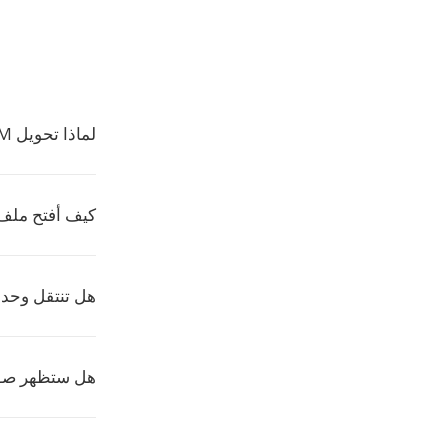
لماذا تحويل PPSM الى DOCX؟
كيف أفتح ملف DOCX
هل تنتقل وحدات ماكرو 
هل ستظهر صور