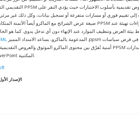
التقديمي التفاعلي — تُمكّن PPSM من إنشاء
ت إلى تقييم فوري أو مسارات متفرعة أو تسجيل بيانات، وكل ذلك غير مرئي
صيغة عرض الشرائح مع الماكرو أيضاً الأتمتة المتكاملة: يمكن لملف PPSM تش
 بيئة العرض وتنظيف الموارد عند الإنهاء دون أي تدخل يدوي. كما هو الح
المدعومة بالماكرو، يساعد الامتداد المميز .ppsm المسؤولين في فرض سياسات
XML
أمنية تُفرّق بين محتوى الماكرو الموثوق والعروض التقديمية القياسية. تُدعم SM
Microsoft PowerPoint المكتبية.
oft
الإصدار الأول