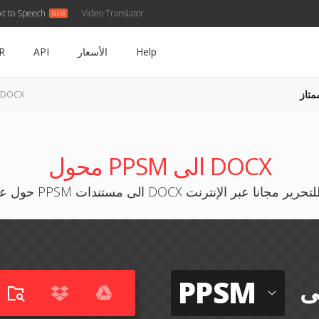
xt to Speech
Video Translator
Help
الأسعار
API
R
متاز
PPSM إلى OCX
محول PPSM الى DOCX
P الى مستندات DOCX قابلة للتحرير مجانا عبر الإنترنت
PPSM
ى