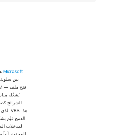
Microsoft
PPSM (PowerPoint Slideshow with Macros) هي صيغة عرض شرائح مع ماكرو لبرنامج
الدمج قيّم بش
لمدخلات الم
المحتوى آنياً 