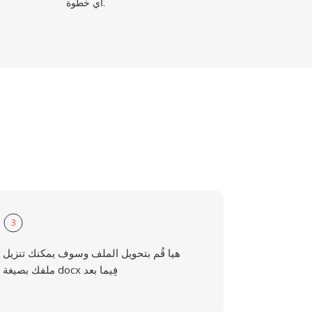
أي خطوة.
3
هيا قُم بتحويل الملف وسوف يمكنك تنزيل
ملفك بصيغة docx فِيما بعد