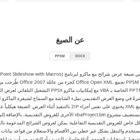
عن الصيغ
PPSM
DOCX
التشغيل التلقائي لعرض الشرائح الخاص بـ PPSX مع إمكانيات م
بالتنفيذ أثناء العرض. الصيغة هيكلياً عبارة عن أرشيف ZIP يحتوي على
كل خاص للعروض التقديمية التفاعلية: يمكن لعروض الشرائح المدعومة بالم
ستخدم والتنقل بشكل غير خطي بين الأقسام والاستعلام من قواعد بيانات 
وتسجيل استجابات الجمهور أثناء جلسات التدريب أو التقييم. من أبرز مزاياه