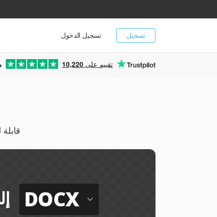
تسجيل
تسجيل الدخول
تقييم على
10,220
م
حول عروض PSM
DOCX
إل