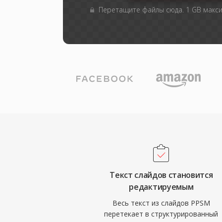
Перетащите файлы сюда. 1 GB макс
Текст слайдов становится
редактируемым
Весь текст из слайдов PPSM
перетекает в структурированный