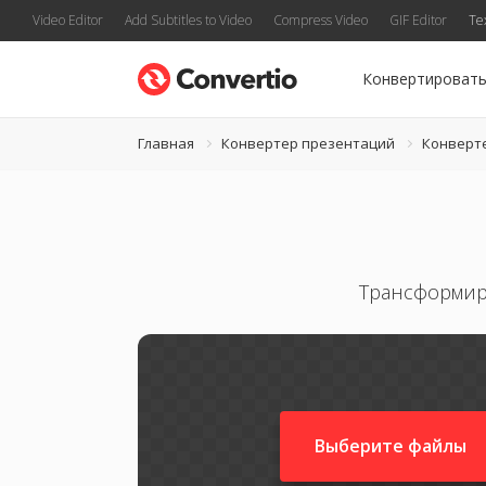
Video Editor
Add Subtitles to Video
Compress Video
GIF Editor
Te
Конвертироват
Главная
Конвертер презентаций
Конверт
Трансформир
Выберите файлы