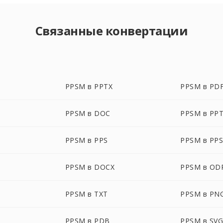
Связанные конвертации
PPSM в PPTX
PPSM в PD
PPSM в DOC
PPSM в PP
PPSM в PPS
PPSM в PP
PPSM в DOCX
PPSM в OD
PPSM в TXT
PPSM в PN
PPSM в PDB
PPSM в SV