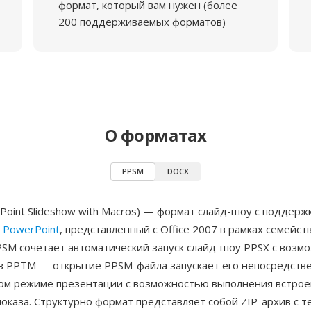
формат, который вам нужен (более
200 поддерживаемых форматов)
О форматах
PPSM
DOCX
oint Slideshow with Macros) — формат слайд-шоу с поддерж
t PowerPoint
, представленный с Office 2007 в рамках семейств
PSM сочетает автоматический запуск слайд-шоу PPSX с возм
в PPTM — открытие PPSM-файла запускает его непосредстве
ом режиме презентации с возможностью выполнения встрое
показа. Структурно формат представляет собой ZIP-архив с 