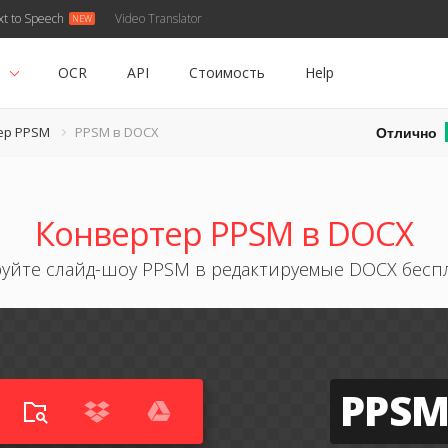
xt to Speech
Video Translator
ь
OCR
API
Стоимость
Help
Отлично
ер PPSM
PPSM в DOCX
Конвертер PPSM в DOCX
уйте слайд-шоу PPSM в редактируемые DOCX бесп
PPS