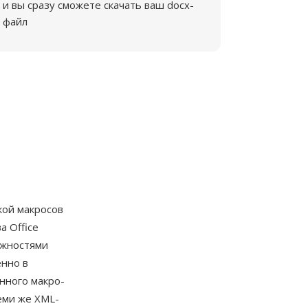
и вы сразу сможете скачать ваш docx-
файл
кой макросов
а Office
ожностями
нно в
нного макро-
теми же XML-