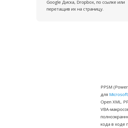
Google Диска, Dropbox, по ссылке или
перетащив их на страницу.
PPSM (PowerP
для
Microsof
Open XML. P
VBA-макросо
полноэкранн
кода в ходе 