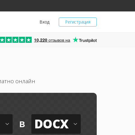
Вход
Регистрация
10,220
отзывов на
латно онлайн
M
DOCX
в