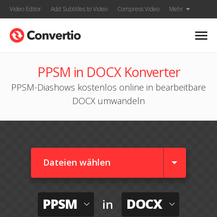
Video Editor
Add Subtitles to Video
Compress Video
Mehr
PPSM in DOCX Konverter
PPSM-Diashows kostenlos online in bearbeitbare
DOCX umwandeln
Dateien wählen
PPSM
DOCX
in