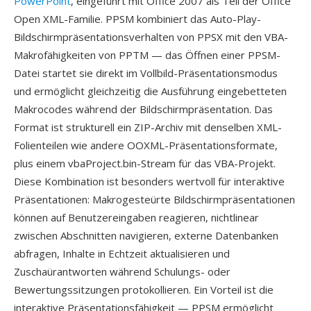
PowerPoint
, eingeführt mit Office 2007 als Teil der Office
Open XML-Familie. PPSM kombiniert das Auto-Play-
Bildschirmpräsentationsverhalten von PPSX mit den VBA-
Makrofähigkeiten von PPTM — das Öffnen einer PPSM-
Datei startet sie direkt im Vollbild-Präsentationsmodus
und ermöglicht gleichzeitig die Ausführung eingebetteten
Makrocodes während der Bildschirmpräsentation. Das
Format ist strukturell ein ZIP-Archiv mit denselben XML-
Folienteilen wie andere OOXML-Präsentationsformate,
plus einem vbaProject.bin-Stream für das VBA-Projekt.
Diese Kombination ist besonders wertvoll für interaktive
Präsentationen: Makrogesteürte Bildschirmpräsentationen
können auf Benutzereingaben reagieren, nichtlinear
zwischen Abschnitten navigieren, externe Datenbanken
abfragen, Inhalte in Echtzeit aktualisieren und
Zuschaürantworten während Schulungs- oder
Bewertungssitzungen protokollieren. Ein Vorteil ist die
interaktive Präsentationsfähigkeit — PPSM ermöglicht