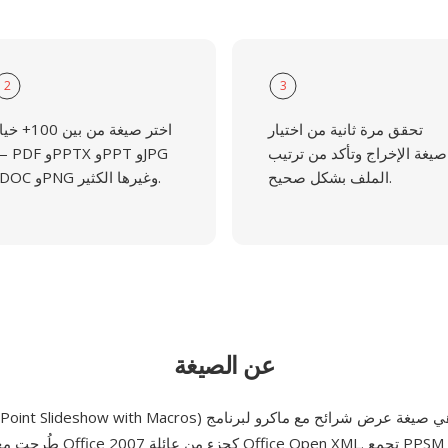
2
3
تحقق مرة ثانية من اختيار
اختر صيغة من بين 100+
صيغة الإخراج وتأكد من ترتيب
— PDF وPPTX وPPT و
الملف بشكل صحيح.
وDOC وPNG وغيرها الكثير.
عن الصيغة