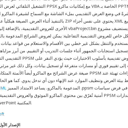
التشغيل التلقائي لعرض الشرائح الخاص بـ PPSX مع إمكانيات م
بالتنفيذ أثناء العرض. الصيغة هيكلياً عبارة عن أرشيف ZIP يحتوي على
كل خاص للعروض التقديمية التفاعلية: يمكن لعروض الشرائح المدعومة بالم
ستخدم والتنقل بشكل غير خطي بين الأقسام والاستعلام من قواعد بيانات 
وتسجيل استجابات الجمهور أثناء جلسات التدريب أو التقييم. من أبرز مزاياه
التقديمي التفاعلي — تُمكّن PPSM من إنشاء
ت إلى تقييم فوري أو مسارات متفرعة أو تسجيل بيانات، وكل ذلك غير مرئي
صيغة عرض الشرائح مع الماكرو أيضاً الأتمتة المتكاملة: يمكن لملف PPSM تش
 بيئة العرض وتنظيف الموارد عند الإنهاء دون أي تدخل يدوي. كما هو الح
المدعومة بالماكرو، يساعد الامتداد المميز .ppsm المسؤولين في فرض سياسات
XML
أمنية تُفرّق بين محتوى الماكرو الموثوق والعروض التقديمية القياسية. تُدعم SM
Microsoft PowerPoint المكتبية.
oft
الإصدار الأول