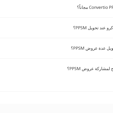
 عند تحويل PPSM؟
ل عدة عروض PPSM؟
لمشاركة عروض PPSM؟