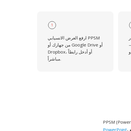
1
 خيار
ارفع العرض الانسيابي PPSM
JPG
من جهازك أو Google Drive أو
Dropbox، أو أدخل رابطاً
مباشراً.
، طُرحت مع Office 2007 كجزء من عائلة Office Open XML. تجمع PPSM بين سلوك
PowerPoint