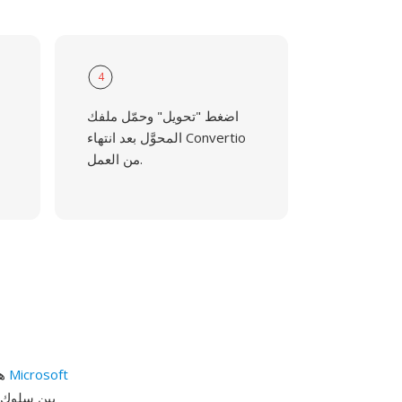
4
اضغط "تحويل" وحمّل ملفك
المحوَّل بعد انتهاء Convertio
من العمل.
Microsoft
PPSM (PowerPoint Slideshow with Macros) هي صيغة عرض شرائح مع ماكرو لبرنامج