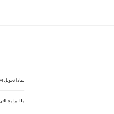
لماذا تحويل PPSM إلى صيغة أخرى؟
ما البرامج التي 