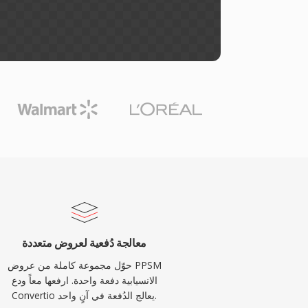
معالجة دُفعية لعروض متعددة
حوّل مجموعة كاملة من عروض PPSM
الانسيابية دفعة واحدة. ارفعها معاً ودع
Convertio يعالج الدُفعة في آنٍ واحد.