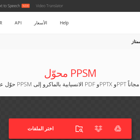
xt to Speech
Video Translator
Help
الأسعار
API
R
متاز
محوّل PPSM
 إلى PDF وPPTX وPPT وأكثر مجاناً
اختر الملفات