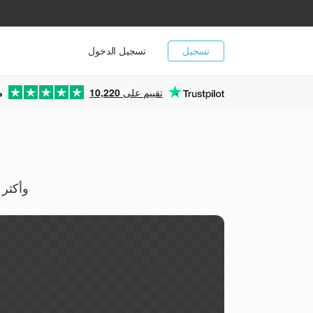
تسجيل
تسجيل الدخول
تقييم على
10,220
م
حوّل عروض PPSM الانسيابية بالماكرو