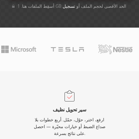
أسقِط الملفات هنا. 1 GB الحد الأقصى لحجم الملف أو
تسجيل
سير تحويل نظيف
ارفع، اختر، حوّل، حمّل. أربع خطوات بلا
صداع الضبط أو خيارات محيّرة — احصل
على نتائج بسرعة.