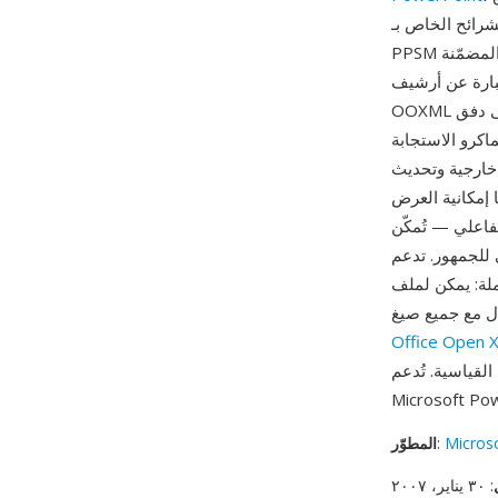
اكرو VBA الخاصة بـ PPTM — فتح ملف
PPSM يُشغّله مباشرةً في وضع العرض التقديمي بملء الشاشة مع السماح لشيفرة الماكرو المضمّنة
 نفس أجزاء XML للشرائح كصيغ
OOXML الأخرى للعروض التقديمية، بالإضافة إلى دفق vbaProject.bin الذي يستضيف مشروع VBA. هذا
اكرو الاستجابة
خارجية وتحديث
ا إمكانية العرض
 عروض تقديمية بأسلوب الاختبارات حيث يؤدي النقر على
 للجمهور. تدعم
غيل إجراءات تهيئة عند
ال مع جميع صيغ
Office Open 
PP حصرياً في إصدارات
Micros
:
المطوّر
: ٣٠ يناير، ٢٠٠٧