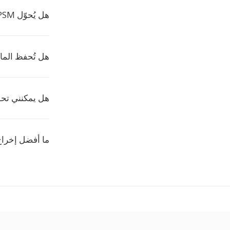
هل يُحوّل Convertio PPSM مجاناً؟
هل تُحفظ الماكرو
هل يمكنني تحوي
ما أفضل إخراج 