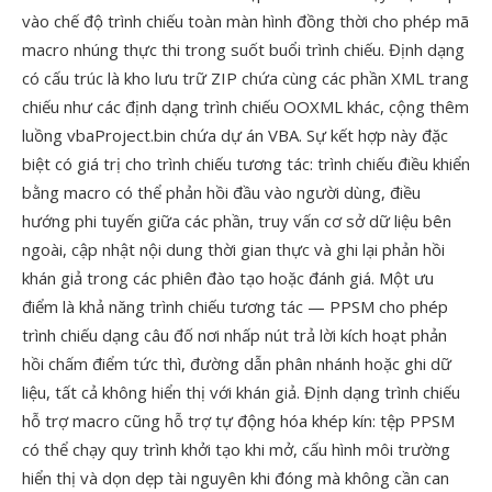
vào chế độ trình chiếu toàn màn hình đồng thời cho phép mã
macro nhúng thực thi trong suốt buổi trình chiếu. Định dạng
có cấu trúc là kho lưu trữ ZIP chứa cùng các phần XML trang
chiếu như các định dạng trình chiếu OOXML khác, cộng thêm
luồng vbaProject.bin chứa dự án VBA. Sự kết hợp này đặc
biệt có giá trị cho trình chiếu tương tác: trình chiếu điều khiển
bằng macro có thể phản hồi đầu vào người dùng, điều
hướng phi tuyến giữa các phần, truy vấn cơ sở dữ liệu bên
ngoài, cập nhật nội dung thời gian thực và ghi lại phản hồi
khán giả trong các phiên đào tạo hoặc đánh giá. Một ưu
điểm là khả năng trình chiếu tương tác — PPSM cho phép
trình chiếu dạng câu đố nơi nhấp nút trả lời kích hoạt phản
hồi chấm điểm tức thì, đường dẫn phân nhánh hoặc ghi dữ
liệu, tất cả không hiển thị với khán giả. Định dạng trình chiếu
hỗ trợ macro cũng hỗ trợ tự động hóa khép kín: tệp PPSM
có thể chạy quy trình khởi tạo khi mở, cấu hình môi trường
hiển thị và dọn dẹp tài nguyên khi đóng mà không cần can