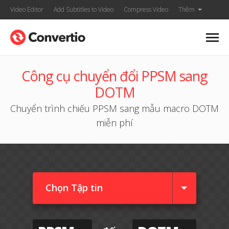
Video Editor
Add Subtitles to Video
Compress Video
Thêm
Công cụ chuyển đổi PPSM sang
DOTM
Chuyển trình chiếu PPSM sang mẫu macro DOTM
miễn phí
Chọn Tập tin