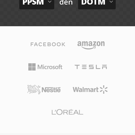
PPSM
DOTM
đến