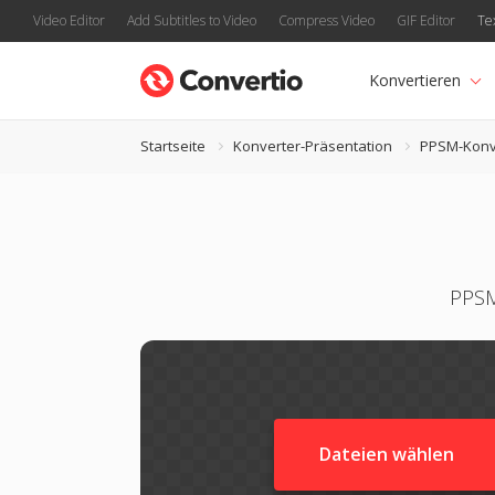
Video Editor
Add Subtitles to Video
Compress Video
GIF Editor
Te
Konvertieren
Startseite
Konverter-Präsentation
PPSM-Konv
PPSM
Dateien wählen