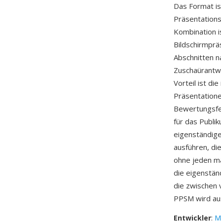
Das Format is
Präsentations
Kombination i
Bildschirmprä
Abschnitten n
Zuschaürantwo
Vorteil ist d
Präsentatione
Bewertungsfee
für das Publi
eigenständige
ausführen, d
ohne jeden ma
die eigenstän
die zwischen 
PPSM wird aus
Entwickler
:
M