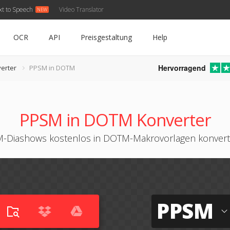
xt to Speech
Video Translator
OCR
API
Preisgestaltung
Help
Hervorragend
erter
PPSM in DOTM
PPSM in DOTM Konverter
-Diashows kostenlos in DOTM-Makrovorlagen konvert
PPSM