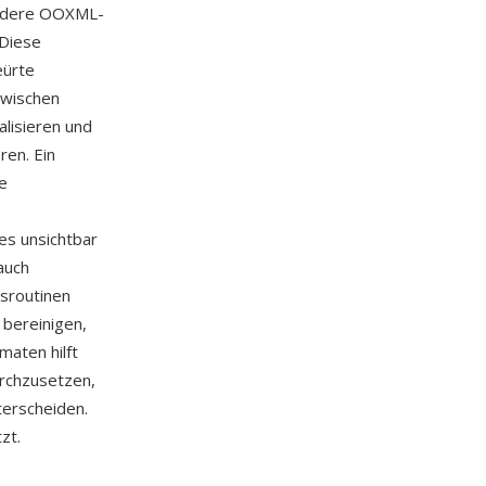
 andere OOXML-
 Diese
eürte
zwischen
alisieren und
en. Ein
ge
es unsichtbar
auch
gsroutinen
bereinigen,
maten hilft
urchzusetzen,
terscheiden.
zt.