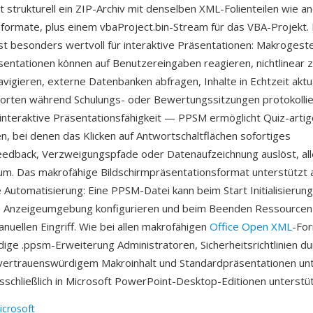
t strukturell ein ZIP-Archiv mit denselben XML-Folienteilen wie
formate, plus einem vbaProject.bin-Stream für das VBA-Projekt.
st besonders wertvoll für interaktive Präsentationen: Makrogest
sentationen können auf Benutzereingaben reagieren, nichtlinear 
avigieren, externe Datenbanken abfragen, Inhalte in Echtzeit aktu
rten während Schulungs- oder Bewertungssitzungen protokollier
ie interaktive Präsentationsfähigkeit — PPSM ermöglicht Quiz-arti
n, bei denen das Klicken auf Antwortschaltflächen sofortiges
dback, Verzweigungspfade oder Datenaufzeichnung auslöst, all
kum. Das makrofähige Bildschirmpräsentationsformat unterstützt 
 Automatisierung: Eine PPSM-Datei kann beim Start Initialisierun
ie Anzeigeumgebung konfigurieren und beim Beenden Ressourcen 
nuellen Eingriff. Wie bei allen makrofähigen
Office Open XML
-For
dige .ppsm-Erweiterung Administratoren, Sicherheitsrichtlinien d
vertrauenswürdigem Makroinhalt und Standardpräsentationen un
schließlich in Microsoft PowerPoint-Desktop-Editionen unterstüt
icrosoft