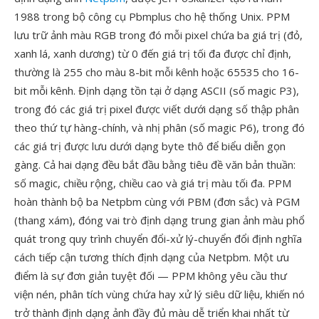
1988 trong bộ công cụ Pbmplus cho hệ thống Unix. PPM
lưu trữ ảnh màu RGB trong đó mỗi pixel chứa ba giá trị (đỏ,
xanh lá, xanh dương) từ 0 đến giá trị tối đa được chỉ định,
thường là 255 cho màu 8-bit mỗi kênh hoặc 65535 cho 16-
bit mỗi kênh. Định dạng tồn tại ở dạng ASCII (số magic P3),
trong đó các giá trị pixel được viết dưới dạng số thập phân
theo thứ tự hàng-chính, và nhị phân (số magic P6), trong đó
các giá trị được lưu dưới dạng byte thô để biểu diễn gọn
gàng. Cả hai dạng đều bắt đầu bằng tiêu đề văn bản thuần:
số magic, chiều rộng, chiều cao và giá trị màu tối đa. PPM
hoàn thành bộ ba Netpbm cùng với PBM (đơn sắc) và PGM
(thang xám), đóng vai trò định dạng trung gian ảnh màu phổ
quát trong quy trình chuyển đổi-xử lý-chuyển đổi định nghĩa
cách tiếp cận tương thích định dạng của Netpbm. Một ưu
điểm là sự đơn giản tuyệt đối — PPM không yêu cầu thư
viện nén, phân tích vùng chứa hay xử lý siêu dữ liệu, khiến nó
trở thành định dạng ảnh đầy đủ màu dễ triển khai nhất từ