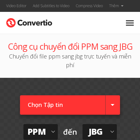
Video Editor
Add Subtitles to Video
Compress Video
Thêm
Công cụ chuyển đổi PPM sang JBG
Chuyển đổi file ppm sang jbg trực tuyến và miễn
phí
Chọn Tập tin
PPM
JBG
đến