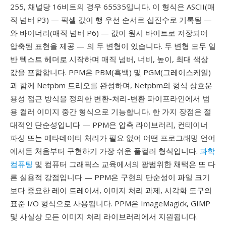
255, 채널당 16비트의 경우 65535입니다. 이 형식은 ASCII(매
직 넘버 P3) — 픽셀 값이 행 우선 순서로 십진수로 기록됨 —
와 바이너리(매직 넘버 P6) — 값이 원시 바이트로 저장되어
압축된 표현을 제공 — 의 두 변형이 있습니다. 두 변형 모두 일
반 텍스트 헤더로 시작하며 매직 넘버, 너비, 높이, 최대 색상
값을 포함합니다. PPM은 PBM(흑백) 및 PGM(그레이스케일)
과 함께 Netpbm 트리오를 완성하며, Netpbm의 형식 상호운
용성 접근 방식을 정의한 변환-처리-변환 파이프라인에서 범
용 컬러 이미지 중간 형식으로 기능합니다. 한 가지 장점은 절
대적인 단순성입니다 — PPM은 압축 라이브러리, 컨테이너
파싱 또는 메타데이터 처리가 필요 없어 어떤 프로그래밍 언어
에서든 처음부터 구현하기 가장 쉬운 풀컬러 형식입니다.
과학
컴퓨팅
및 컴퓨터 그래픽스 교육에서의 광범위한 채택은 또 다
른 실용적 강점입니다 — PPM은 구현의 단순성이 파일 크기
보다 중요한 레이 트레이서, 이미지 처리 과제, 시각화 도구의
표준 I/O 형식으로 사용됩니다. PPM은 ImageMagick, GIMP
및 사실상 모든 이미지 처리 라이브러리에서 지원됩니다.