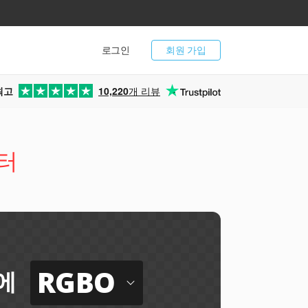
로그인
회원 가입
최고
10,220
개 리뷰
터
RGBO
에