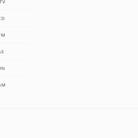
TV
CD
FM
AS
UN
BM