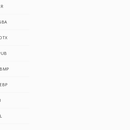
XR
GBA
OTX
PUB
BMP
EBP
3
L