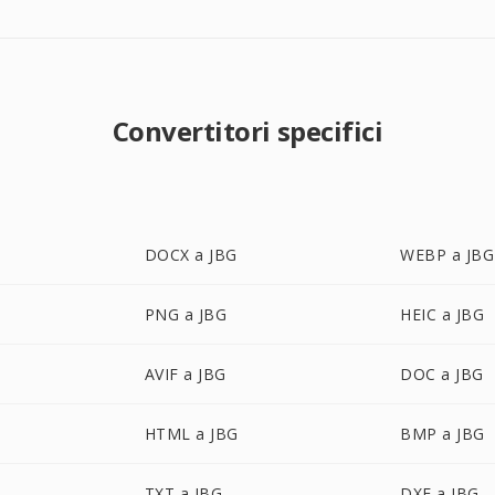
Convertitori specifici
DOCX a JBG
WEBP a JBG
PNG a JBG
HEIC a JBG
AVIF a JBG
DOC a JBG
HTML a JBG
BMP a JBG
TXT a JBG
DXF a JBG