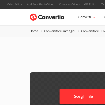
Video Editor
Add Subtitles to Video
Compress Video
GIF Editor
Te
Converti
Home
Convertitore immagini
Convertitore PP
Scegli i file