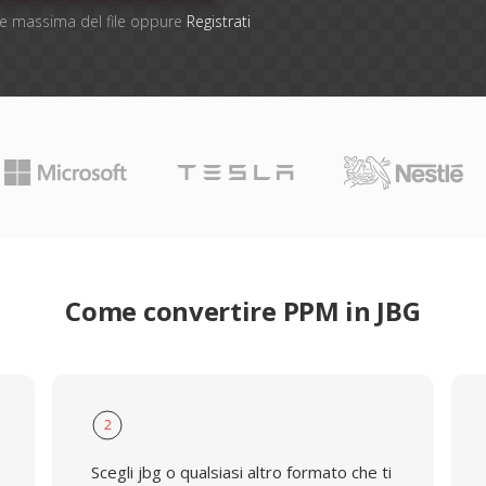
one massima del file oppure
Registrati
Come convertire PPM in JBG
2
Scegli jbg o qualsiasi altro formato che ti