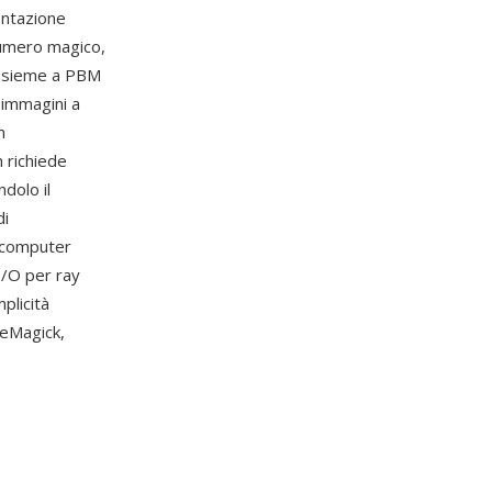
entazione
numero magico,
insieme a PBM
 immagini a
m
n richiede
dolo il
di
a computer
I/O per ray
plicità
geMagick,