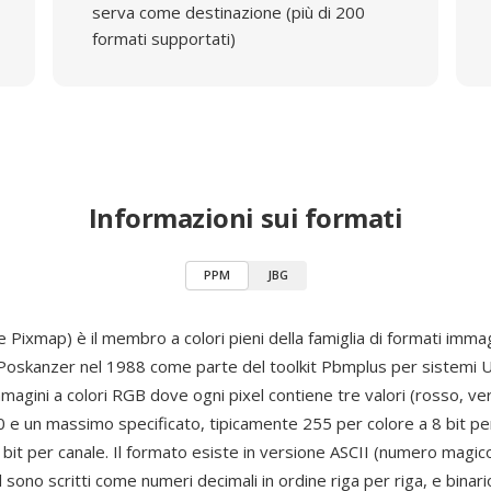
serva come destinazione (più di 200
formati supportati)
Informazioni sui formati
PPM
JBG
 Pixmap) è il membro a colori pieni della famiglia di formati imm
 Poskanzer nel 1988 come parte del toolkit Pbmplus per sistemi 
agini a colori RGB dove ogni pixel contiene tre valori (rosso, ver
0 e un massimo specificato, tipicamente 255 per colore a 8 bit pe
bit per canale. Il formato esiste in versione ASCII (numero magico
el sono scritti come numeri decimali in ordine riga per riga, e bina