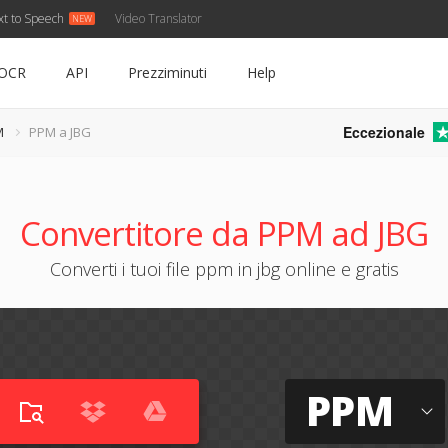
xt to Speech
Video Translator
OCR
API
Prezziminuti
Help
Eccezionale
M
PPM a JBG
Convertitore da PPM ad JBG
Converti i tuoi file ppm in jbg online e gratis
PPM