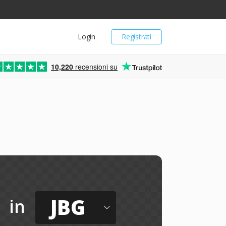
Login
Registrati
10,220
recensioni su
JBG
in