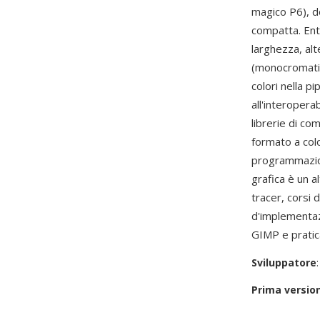
magico P6), d
compatta. Ent
larghezza, al
(monocromatic
colori nella p
all'interopera
librerie di co
formato a colo
programmazio
grafica è un 
tracer, corsi 
d'implementaz
GIMP e pratica
Sviluppatore
Prima versio