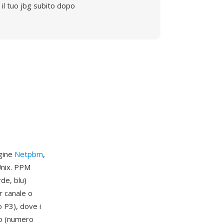
il tuo jbg subito dopo
agine
Netpbm
,
Unix. PPM
de, blu)
r canale o
 P3), dove i
rio (numero