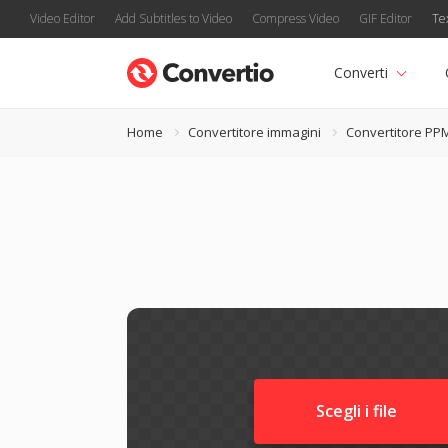
Video Editor
Add Subtitles to Video
Compress Video
GIF Editor
Te
Converti
Home
Convertitore immagini
Convertitore PP
Scegli i file