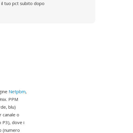
il tuo pct subito dopo
agine
Netpbm
,
Unix. PPM
de, blu)
r canale o
 P3), dove i
rio (numero