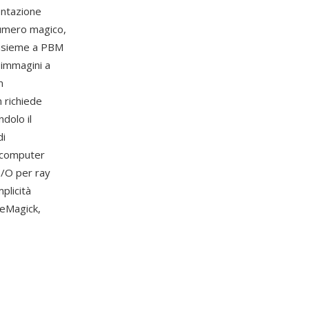
entazione
numero magico,
insieme a PBM
 immagini a
m
n richiede
dolo il
di
a computer
I/O per ray
plicità
geMagick,