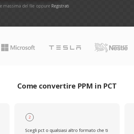
one massima del file oppure
Registrati
Come convertire PPM in PCT
2
Scegli pct o qualsiasi altro formato che ti