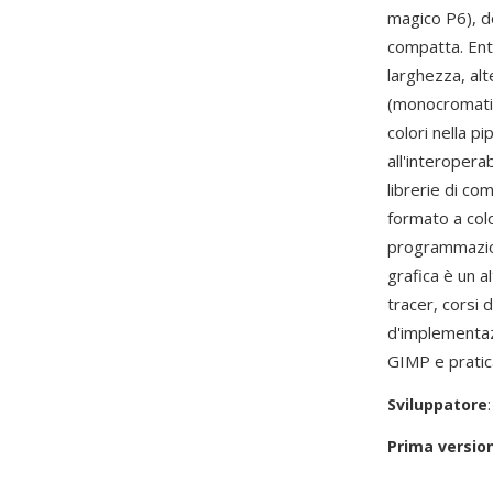
magico P6), d
compatta. Ent
larghezza, al
(monocromatic
colori nella p
all'interopera
librerie di co
formato a colo
programmazio
grafica è un 
tracer, corsi 
d'implementaz
GIMP e pratica
Sviluppatore
Prima versio