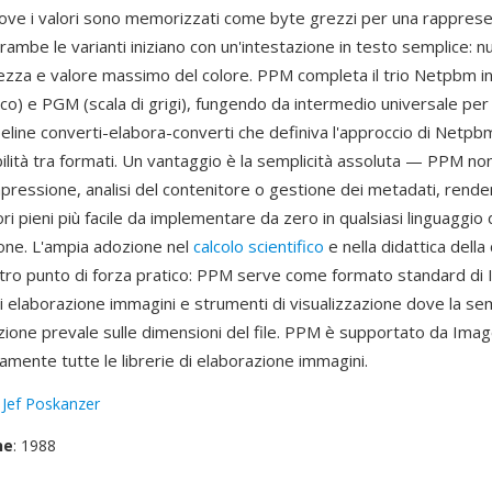
ove i valori sono memorizzati come byte grezzi per una rappres
rambe le varianti iniziano con un'intestazione in testo semplice: 
tezza e valore massimo del colore. PPM completa il trio Netpbm 
o) e PGM (scala di grigi), fungendo da intermedio universale per
ipeline converti-elabora-converti che definiva l'approccio di Netpb
bilità tra formati. Un vantaggio è la semplicità assoluta — PPM no
mpressione, analisi del contenitore o gestione dei metadati, renden
ri pieni più facile da implementare da zero in qualsiasi linguaggio 
ne. L'ampia adozione nel
calcolo scientifico
e nella didattica dell
altro punto di forza pratico: PPM serve come formato standard di 
di elaborazione immagini e strumenti di visualizzazione dove la sem
ione prevale sulle dimensioni del file. PPM è supportato da Ima
mente tutte le librerie di elaborazione immagini.
:
Jef Poskanzer
ne
: 1988