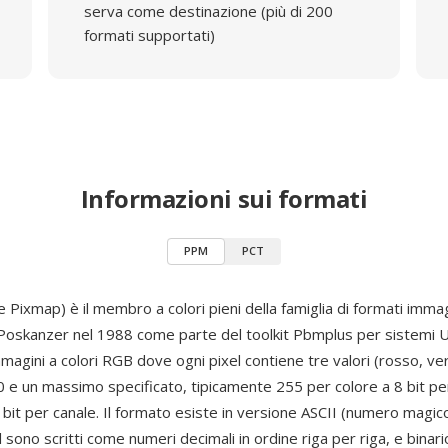
serva come destinazione (più di 200
formati supportati)
Informazioni sui formati
PPM
PCT
 Pixmap) è il membro a colori pieni della famiglia di formati imm
 Poskanzer nel 1988 come parte del toolkit Pbmplus per sistemi 
agini a colori RGB dove ogni pixel contiene tre valori (rosso, ver
0 e un massimo specificato, tipicamente 255 per colore a 8 bit pe
bit per canale. Il formato esiste in versione ASCII (numero magico
el sono scritti come numeri decimali in ordine riga per riga, e bina