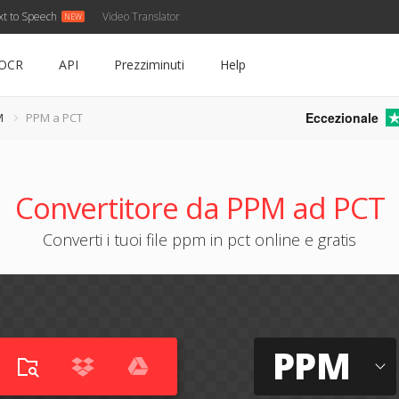
xt to Speech
Video Translator
OCR
API
Prezziminuti
Help
Eccezionale
M
PPM a PCT
Convertitore da PPM ad PCT
Converti i tuoi file ppm in pct online e gratis
PPM