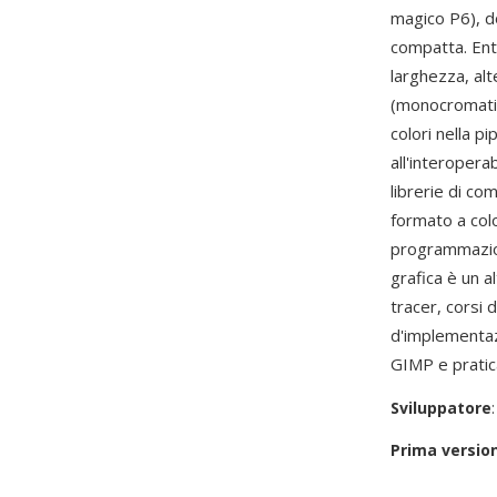
magico P6), d
compatta. Ent
larghezza, al
(monocromatic
colori nella p
all'interopera
librerie di co
formato a colo
programmazio
grafica è un 
tracer, corsi 
d'implementaz
GIMP e pratica
Sviluppatore
Prima versio