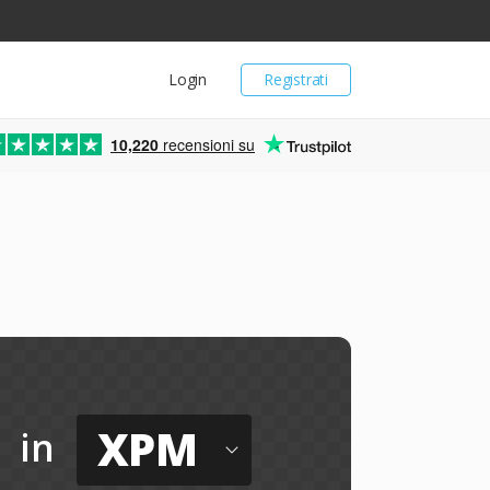
Login
Registrati
10,220
recensioni su
XPM
in