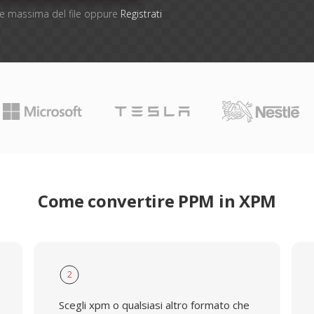
one massima del file oppure
Registrati
Come convertire PPM in XPM
2
Scegli xpm o qualsiasi altro formato che