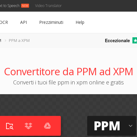
xt to Speech
Video Translator
OCR
API
Prezziminuti
Help
Eccezionale
M
PPM a XPM
Convertitore da PPM ad XPM
Converti i tuoi file ppm in xpm online e gratis
PPM