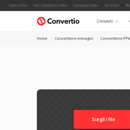
Video Editor
Add Subtitles to Video
Compress Video
GIF Editor
Te
Converti
Home
Convertitore immagini
Convertitore PP
Scegli i file