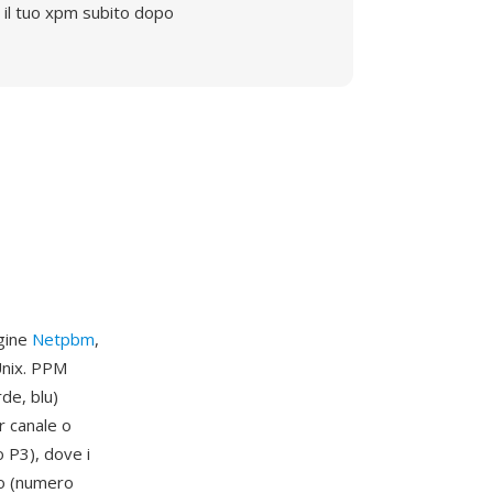
il tuo xpm subito dopo
agine
Netpbm
,
Unix. PPM
de, blu)
r canale o
 P3), dove i
rio (numero