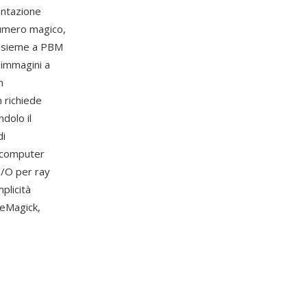
entazione
numero magico,
insieme a PBM
 immagini a
m
n richiede
dolo il
di
a computer
I/O per ray
plicità
geMagick,