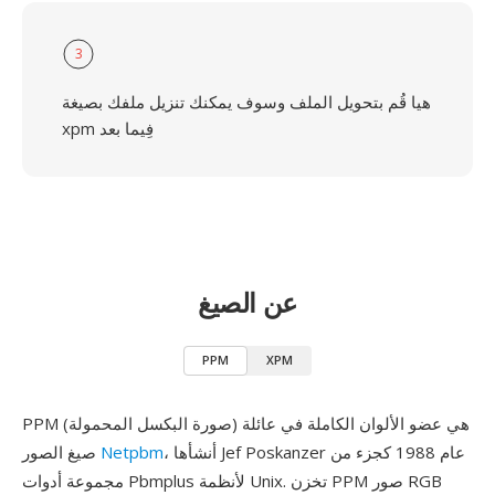
3
هيا قُم بتحويل الملف وسوف يمكنك تنزيل ملفك بصيغة
xpm فِيما بعد
عن الصيغ
PPM
XPM
PPM (صورة البكسل المحمولة) هي عضو الألوان الكاملة في عائلة
، أنشأها Jef Poskanzer عام 1988 كجزء من
Netpbm
صيغ الصور
مجموعة أدوات Pbmplus لأنظمة Unix. تخزن PPM صور RGB