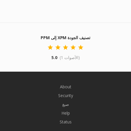
PPM إلى XPM تصنيف الجودة
(1 الأصوات)
5.0
About
Security
صيغ
Help
Status