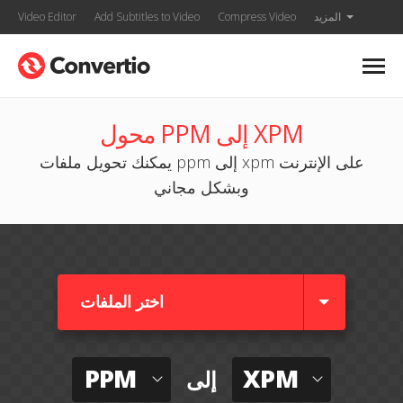
المزيد
Compress Video
Add Subtitles to Video
Video Editor
محول PPM إلى XPM
يمكنك تحويل ملفات ppm إلى xpm على الإنترنت
وبشكل مجاني
اختر الملفات
PPM
XPM
إلى