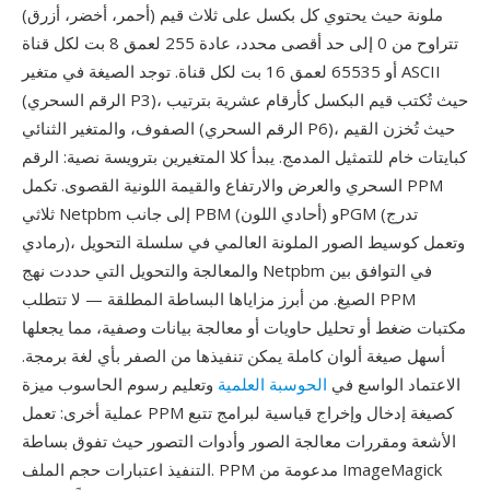
ملونة حيث يحتوي كل بكسل على ثلاث قيم (أحمر، أخضر، أزرق)
تتراوح من 0 إلى حد أقصى محدد، عادة 255 لعمق 8 بت لكل قناة
أو 65535 لعمق 16 بت لكل قناة. توجد الصيغة في متغير ASCII
(الرقم السحري P3)، حيث تُكتب قيم البكسل كأرقام عشرية بترتيب
الصفوف، والمتغير الثنائي (الرقم السحري P6)، حيث تُخزن القيم
كبايتات خام للتمثيل المدمج. يبدأ كلا المتغيرين بترويسة نصية: الرقم
السحري والعرض والارتفاع والقيمة اللونية القصوى. تكمل PPM
ثلاثي Netpbm إلى جانب PBM (أحادي اللون) وPGM (تدرج
رمادي)، وتعمل كوسيط الصور الملونة العالمي في سلسلة التحويل
والمعالجة والتحويل التي حددت نهج Netpbm في التوافق بين
الصيغ. من أبرز مزاياها البساطة المطلقة — لا تتطلب PPM
مكتبات ضغط أو تحليل حاويات أو معالجة بيانات وصفية، مما يجعلها
أسهل صيغة ألوان كاملة يمكن تنفيذها من الصفر بأي لغة برمجة.
الاعتماد الواسع في
الحوسبة العلمية
وتعليم رسوم الحاسوب ميزة
عملية أخرى: تعمل PPM كصيغة إدخال وإخراج قياسية لبرامج تتبع
الأشعة ومقررات معالجة الصور وأدوات التصور حيث تفوق بساطة
التنفيذ اعتبارات حجم الملف. PPM مدعومة من ImageMagick