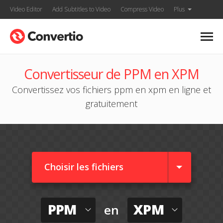
Video Editor
Add Subtitles to Video
Compress Video
Plus
Convertisseur de PPM en XPM
Convertissez vos fichiers ppm en xpm en ligne et
gratuitement
Choisir les fichiers
PPM
XPM
en