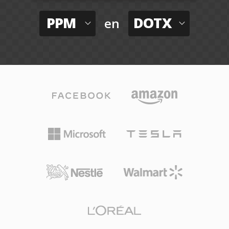
PPM
DOTX
en