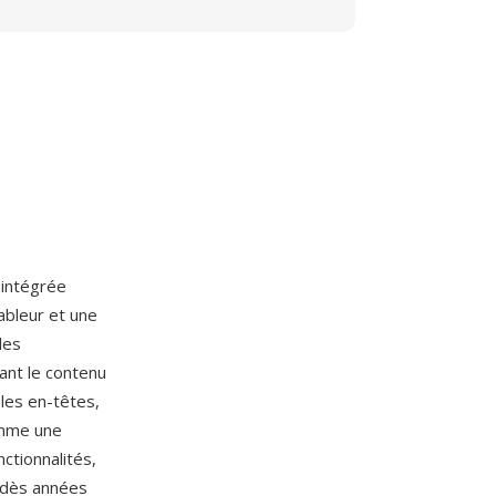
 intégrée
ableur et une
les
ant le contenu
les en-têtes,
omme une
nctionnalités,
g dès années