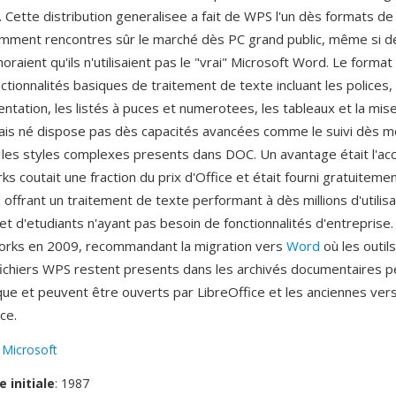
 Cette distribution generalisee a fait de WPS l'un dès formats 
amment rencontres sûr le marché dès PC grand public, même si 
gnoraient qu'ils n'utilisaient pas le "vrai" Microsoft Word. Le forma
ctionnalités basiques de traitement de texte incluant les polices,
dentation, les listés à puces et numerotees, les tableaux et la mi
is né dispose pas dès capacités avancées comme le suivi dès mo
 les styles complexes presents dans DOC. Un avantage était l'acc
s coutait une fraction du prix d'Office et était fourni gratuiteme
offrant un traitement de texte performant à dès millions d'utilis
t d'etudiants n'ayant pas besoin de fonctionnalités d'entreprise.
rks en 2009, recommandant la migration vers
Word
où les outil
 fichiers WPS restent presents dans les archivés documentaires p
ue et peuvent être ouverts par LibreOffice et les anciennes ver
ce.
:
Microsoft
e initiale
: 1987