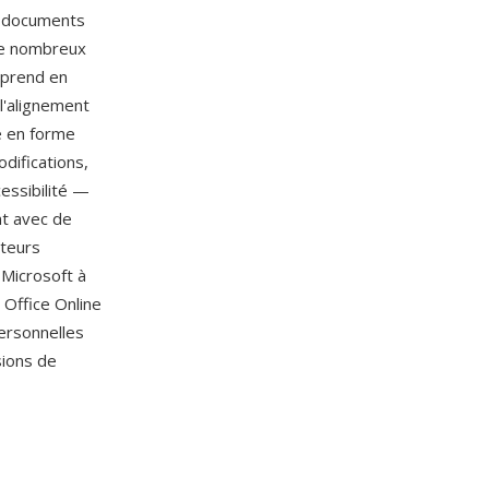
de documents
de nombreux
t prend en
 l'alignement
se en forme
difications,
essibilité —
nt avec de
ateurs
 Microsoft à
s Office Online
ersonnelles
sions de