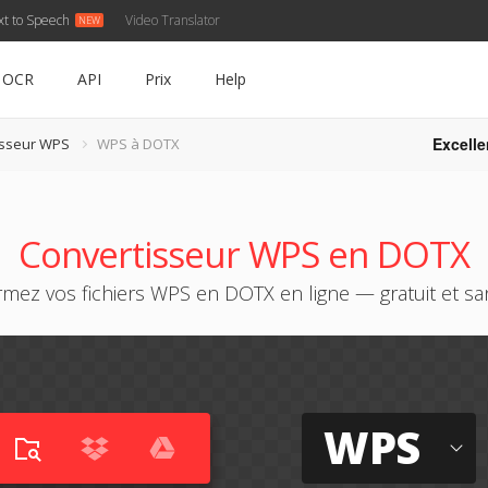
xt to Speech
Video Translator
OCR
API
Prix
Help
Excelle
isseur WPS
WPS à DOTX
Convertisseur WPS en DOTX
rmez vos fichiers WPS en DOTX en ligne — gratuit et san
WPS