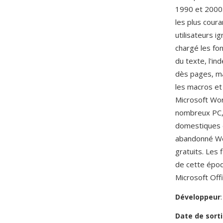
1990 et 2000.
les plus cour
utilisateurs i
chargé les fon
du texte, l'in
dès pages, ma
les macros et
Microsoft Work
nombreux PC, 
domestiques e
abandonné Wo
gratuits. Les
de cette époq
Microsoft Offi
Développeur
Date de sorti