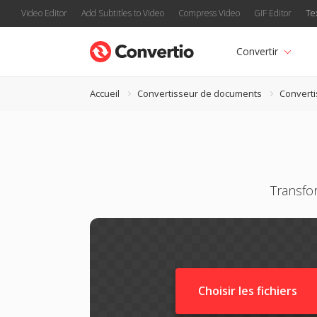
Video Editor
Add Subtitles to Video
Compress Video
GIF Editor
Te
Convertir
Accueil
Convertisseur de documents
Convert
Transfo
Choisir les fichiers