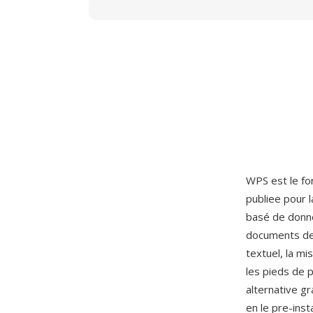
WPS est le f
publiee pour 
basé de donné
documents de 
textuel, la m
les pieds de 
alternative gr
en le pre-ins