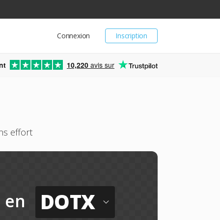
Connexion
Inscription
nt
10,220
avis sur
s effort
DOTX
en