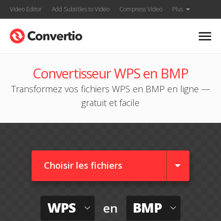
Video Editor
Add Subtitles to Video
Compress Video
Plus
Convertisseur WPS en BMP
Transformez vos fichiers WPS en BMP en ligne —
gratuit et facile
Choisir les fichiers
WPS
BMP
en