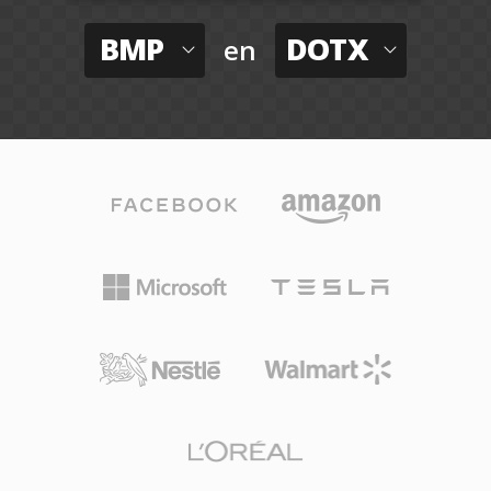
BMP
DOTX
en