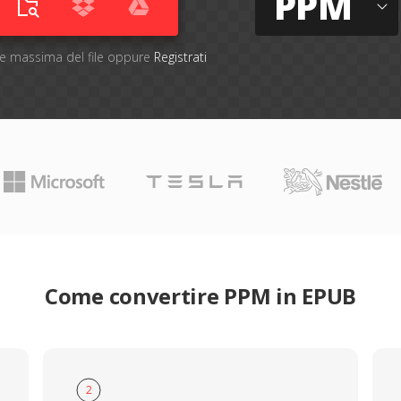
PPM
one massima del file oppure
Registrati
Come convertire PPM in EPUB
2