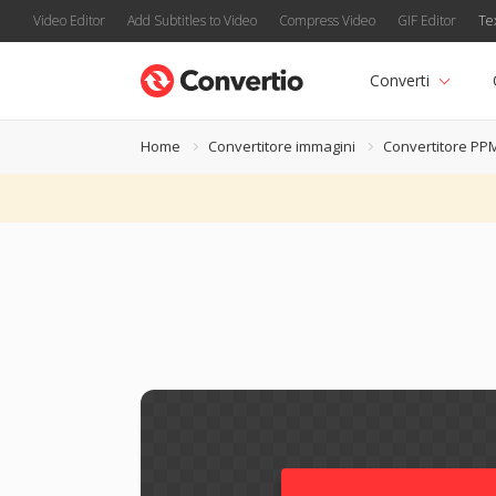
Video Editor
Add Subtitles to Video
Compress Video
GIF Editor
Te
Converti
Home
Convertitore immagini
Convertitore PP