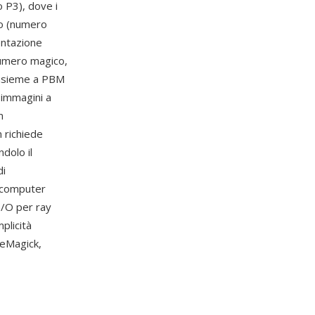
 P3), dove i
rio (numero
entazione
numero magico,
insieme a PBM
 immagini a
m
n richiede
dolo il
di
a computer
I/O per ray
plicità
geMagick,