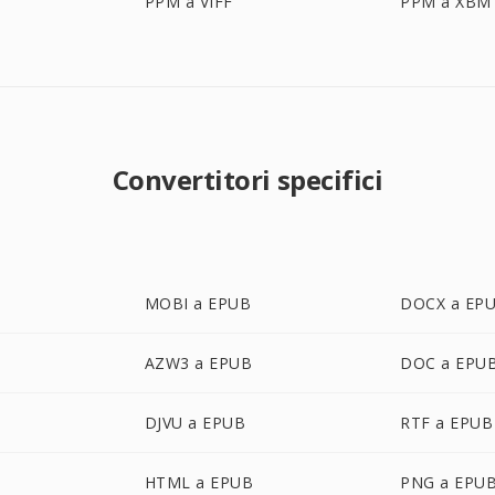
PPM a VIFF
PPM a XBM
Convertitori specifici
MOBI a EPUB
DOCX a EP
AZW3 a EPUB
DOC a EPU
DJVU a EPUB
RTF a EPUB
HTML a EPUB
PNG a EPU