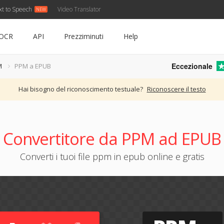
xt to Speech
Video Translator
OCR
API
Prezziminuti
Help
Eccezionale
M
PPM a EPUB
Hai bisogno del riconoscimento testuale?
Riconoscere il testo
Convertitore da PPM ad EPUB
Converti i tuoi file ppm in epub online e gratis