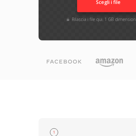
Scegli i file
Rilascia i file qui. 1 GB dimensi
1