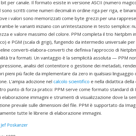
bit per canale. Il formato esiste in versione ASCII (numero magico
el sono scritti come numeri decimali in ordine riga per riga, e bina
ove i valori sono memorizzati come byte grezzi per una rappres
rambe le varianti iniziano con un'intestazione in testo semplice: 
tezza e valore massimo del colore. PPM completa il trio Netpbm 
o) e PGM (scala di grigi), fungendo da intermedio universale per
ipeline converti-elabora-converti che definiva l'approccio di Netpb
bilità tra formati. Un vantaggio è la semplicità assoluta — PPM no
mpressione, analisi del contenitore o gestione dei metadati, renden
ri pieni più facile da implementare da zero in qualsiasi linguaggio 
ne. L'ampia adozione nel
calcolo scientifico
e nella didattica dell
altro punto di forza pratico: PPM serve come formato standard di 
di elaborazione immagini e strumenti di visualizzazione dove la sem
ione prevale sulle dimensioni del file. PPM è supportato da Ima
mente tutte le librerie di elaborazione immagini.
:
Jef Poskanzer