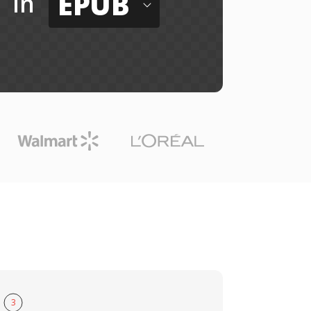
EPUB
in
3