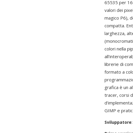
65535 per 16 
valori dei pix
magico P6), d
compatta. Ent
larghezza, al
(monocromatic
colori nella p
all'interopera
librerie di co
formato a colo
programmazio
grafica è un 
tracer, corsi 
d'implementaz
GIMP e pratica
Sviluppatore