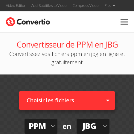
Video Editor
Add Subtitles to Video
Compress Video
Plus
Convertisseur de PPM en JBG
Convertissez vos fichiers ppm en jbg en ligne et
gratuitement
Choisir les fichiers
PPM
JBG
en