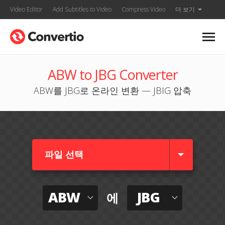
Video Editor
Add Subtitles to Video
Compress Video
더 보기
ABW to JBG Converter
ABW를 JBG로 온라인 변환 — JBIG 압축
파일 선택
ABW
JBG
에