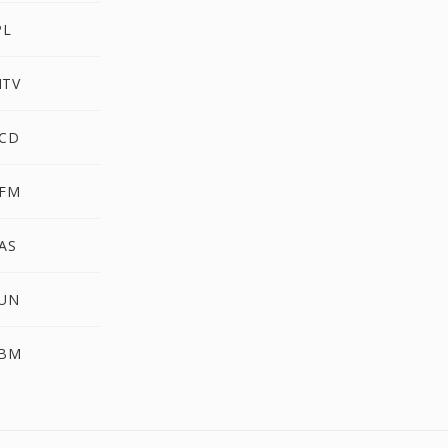
PL
MTV
PCD
PFM
AS
SUN
XBM