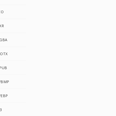
CO
XR
RGBA
DOTX
EPUB
WBMP
WEBP
3