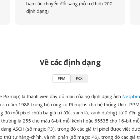
bạn cần chuyển đổi sang (hỗ trợ hơn 200
định dạng)
Về các định dạng
PPM
PCX
 Pixmap) là thành viên đầy đủ màu của họ định dạng ảnh
Netpbm
 ra năm 1988 trong bộ công cụ Pbmplus cho hệ thống Unix. PPM 
đó mỗi pixel chứa ba giá trị (đỏ, xanh lá, xanh dương) từ 0 đến gi
, thường là 255 cho màu 8-bit mỗi kênh hoặc 65535 cho 16-bit mỗi
 dạng ASCII (số magic P3), trong đó các giá trị pixel được viết dư
 thứ tự hàng-chính, và nhị phân (số magic P6), trong đó các giá t