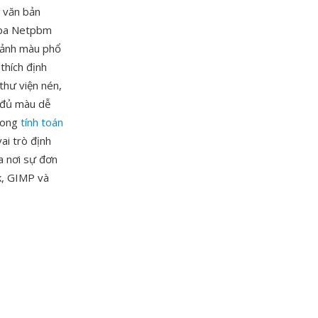
ề văn bản
ộ ba Netpbm
n ảnh màu phổ
thích định
hư viện nén,
y đủ màu dễ
trong
tính toán
ai trò định
a nơi sự đơn
k, GIMP và