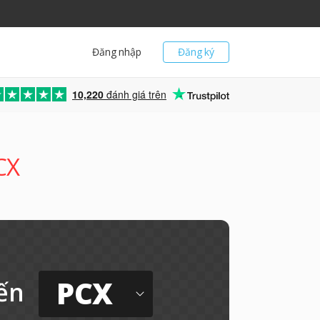
Đăng nhập
Đăng ký
10,220
đánh giá trên
CX
PCX
ến