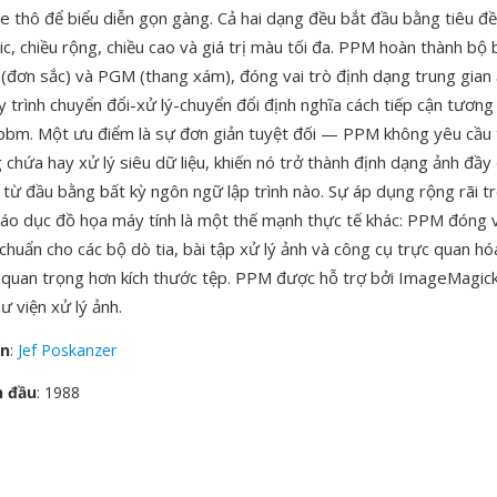
e thô để biểu diễn gọn gàng. Cả hai dạng đều bắt đầu bằng tiêu đ
ic, chiều rộng, chiều cao và giá trị màu tối đa. PPM hoàn thành b
(đơn sắc) và PGM (thang xám), đóng vai trò định dạng trung gia
 trình chuyển đổi-xử lý-chuyển đổi định nghĩa cách tiếp cận tương 
bm. Một ưu điểm là sự đơn giản tuyệt đối — PPM không yêu cầu t
 chứa hay xử lý siêu dữ liệu, khiến nó trở thành định dạng ảnh đầ
t từ đầu bằng bất kỳ ngôn ngữ lập trình nào. Sự áp dụng rộng rãi 
áo dục đồ họa máy tính là một thế mạnh thực tế khác: PPM đóng v
chuẩn cho các bộ dò tia, bài tập xử lý ảnh và công cụ trực quan hó
ai quan trọng hơn kích thước tệp. PPM được hỗ trợ bởi ImageMagic
ư viện xử lý ảnh.
ển
:
Jef Poskanzer
n đầu
: 1988