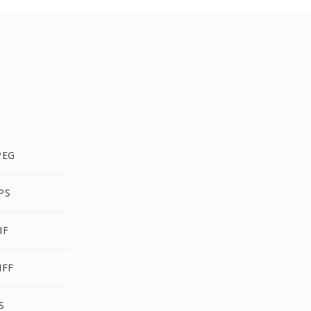
PEG
PS
IF
IFF
S