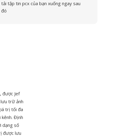
tải tập tin pcx của bạn xuống ngay sau
đó
, được Jef
lưu trữ ảnh
á trị tối đa
 kênh. Định
ới dạng số
rị được lưu