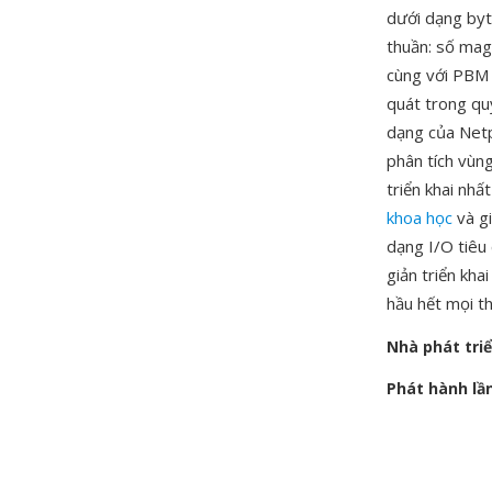
dưới dạng byt
thuần: số mag
cùng với PBM 
quát trong quy
dạng của Netp
phân tích vùng
triển khai nhấ
khoa học
và gi
dạng I/O tiêu 
giản triển kh
hầu hết mọi th
Nhà phát tri
Phát hành lầ