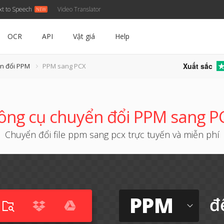
xt to Speech
Video Translator
OCR
API
Vật giá
Help
Xuất sắc
n đổi PPM
PPM sang PCX
ông cụ chuyển đổi PPM sang P
Chuyển đổi file ppm sang pcx trực tuyến và miễn phí
PPM
đ