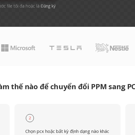
ước file tối đa hoặc là
Đăng ký
àm thế nào để chuyển đổi PPM sang P
2
Chọn pcx hoặc bất kỳ định dạng nào khác