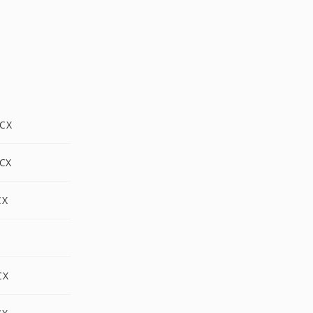
PCX
PCX
CX
CX