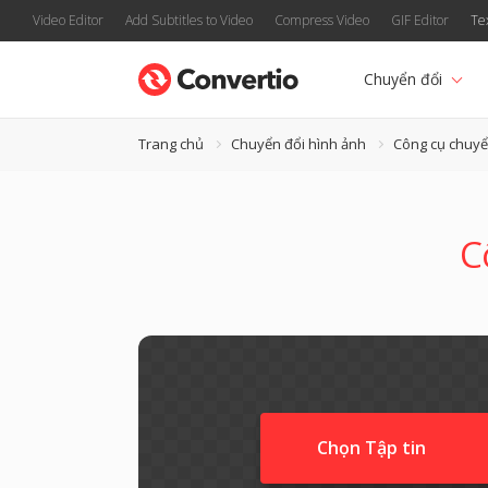
Video Editor
Add Subtitles to Video
Compress Video
GIF Editor
Te
Chuyển đổi
Trang chủ
Chuyển đổi hình ảnh
Công cụ chuyể
C
Chọn Tập tin