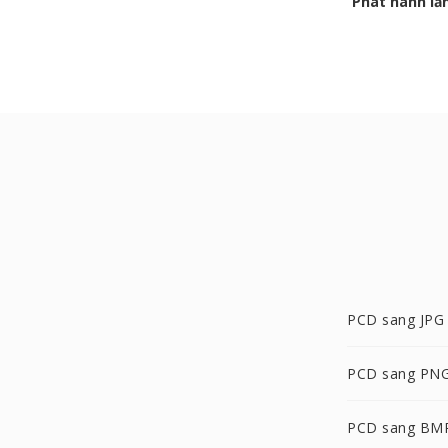
Phát hành lầ
PCD sang JPG
PCD sang PN
PCD sang BM