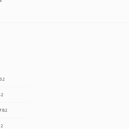
4
B2
B2
 FB2
B2