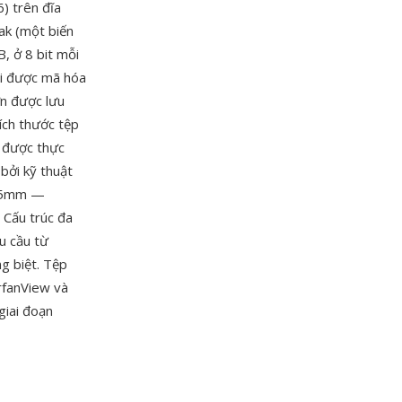
) trên đĩa
ak (một biến
, ở 8 bit mỗi
ải được mã hóa
ơn được lưu
ích thước tệp
D được thực
bởi kỹ thuật
 35mm —
 Cấu trúc đa
u cầu từ
ng biệt. Tệp
rfanView và
giai đoạn