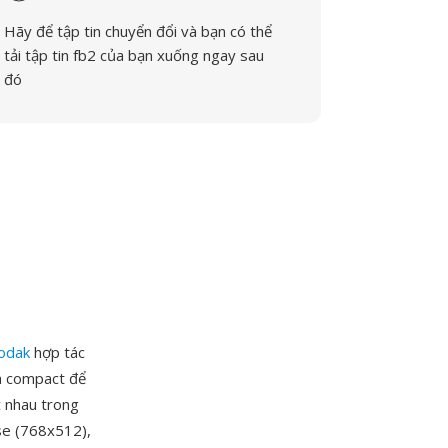
Hãy để tập tin chuyển đổi và bạn có thể
tải tập tin fb2 của bạn xuống ngay sau
đó
odak
hợp tác
a compact để
c nhau trong
se (768x512),