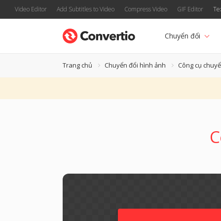
Video Editor
Add Subtitles to Video
Compress Video
GIF Editor
Te
Chuyển đổi
Trang chủ
Chuyển đổi hình ảnh
Công cụ chuyể
C