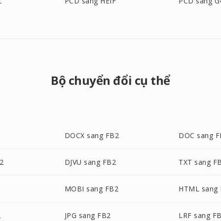
C
PCD sang HEIF
PCD sang G
Bộ chuyển đổi cụ thể
DOCX sang FB2
DOC sang F
2
DJVU sang FB2
TXT sang F
MOBI sang FB2
HTML sang
2
JPG sang FB2
LRF sang F