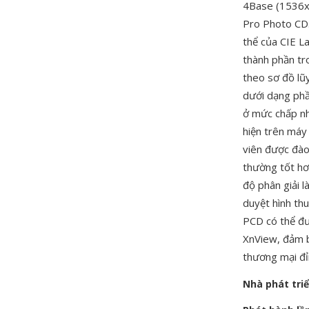
4Base (1536x
Pro Photo CD.
thể của CIE L
thành phần tr
theo sơ đồ lũy
dưới dạng phầ
ở mức chấp nh
hiện trên máy
viên được đào
thường tốt hơ
độ phân giải 
duyệt hình thu
PCD có thể đ
XnView, đảm b
thương mại đỉ
Nhà phát tri