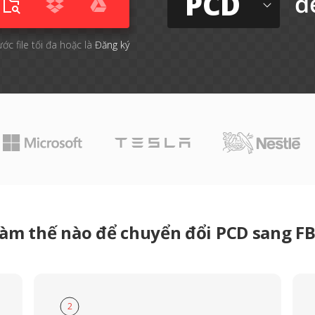
PCD
đ
ước file tối đa hoặc là
Đăng ký
àm thế nào để chuyển đổi PCD sang F
2