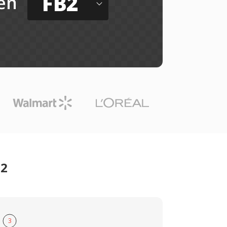
FB2
ến
B2
3