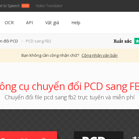
xt to Speech
Video Translator
OCR
API
Vật giá
Help
Xuất sắc
n đổi PCD
PCD sang FB2
Bạn không cần công nhận chữ?
Công nhận văn bản
ông cụ chuyển đổi PCD sang F
Chuyển đổi file pcd sang fb2 trực tuyến và miễn phí