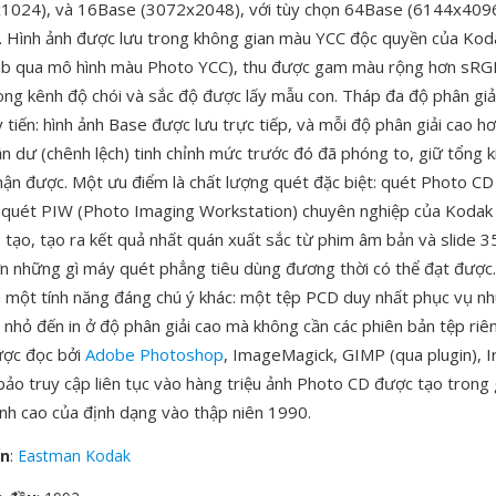
1024), và 16Base (3072x2048), với tùy chọn 64Base (6144x4096
 Hình ảnh được lưu trong không gian màu YCC độc quyền của Kod
ab qua mô hình màu Photo YCC), thu được gam màu rộng hơn sRGB
ong kênh độ chói và sắc độ được lấy mẫu con. Tháp đa độ phân gi
 tiến: hình ảnh Base được lưu trực tiếp, và mỗi độ phân giải cao h
n dư (chênh lệch) tinh chỉnh mức trước đó đã phóng to, giữ tổng k
ận được. Một ưu điểm là chất lượng quét đặc biệt: quét Photo C
 quét PIW (Photo Imaging Workstation) chuyên nghiệp của Kodak 
 tạo, tạo ra kết quả nhất quán xuất sắc từ phim âm bản và slide
n những gì máy quét phẳng tiêu dùng đương thời có thể đạt được.
là một tính năng đáng chú ý khác: một tệp PCD duy nhất phục vụ nh
 nhỏ đến in ở độ phân giải cao mà không cần các phiên bản tệp riê
ược đọc bởi
Adobe Photoshop
, ImageMagick, GIMP (qua plugin), I
ảo truy cập liên tục vào hàng triệu ảnh Photo CD được tạo trong 
nh cao của định dạng vào thập niên 1990.
ển
:
Eastman Kodak