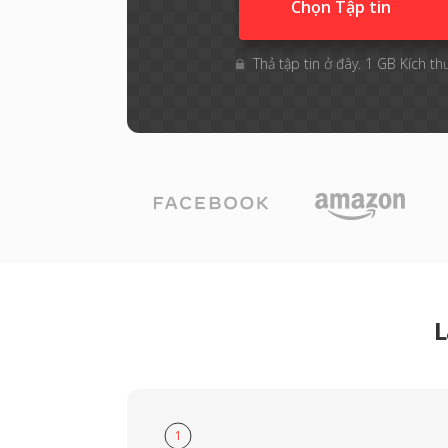
Chọn Tập tin
Thả tập tin ở đây. 1 GB Kích th
L
1