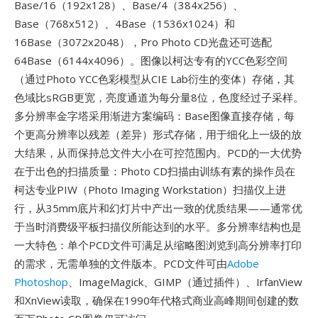
Base/16（192x128）、Base/4（384x256）、
Base（768x512）、4Base（1536x1024）和
16Base（3072x2048），Pro Photo CD光盘还可选配
64Base（6144x4096）。图像以柯达专有的YCC色彩空间
（通过Photo YCC色彩模型从CIE Lab衍生的变体）存储，其
色域比sRGB更宽，亮度通道为每分量8位，色度经过子采样。
多分辨率金字塔采用渐进方案编码：Base图像直接存储，每
个更高分辨率以残差（差异）形式存储，用于细化上一级的放
大结果，从而保持总文件大小在可控范围内。PCD的一大优势
在于出色的扫描质量：Photo CD扫描由训练有素的操作员在
柯达专业PIW（Photo Imaging Workstation）扫描仪上进
行，从35mm底片和幻灯片中产出一致的优质结果——通常优
于当时消费级平板扫描仪所能达到的水平。多分辨率结构也是
一大特色：单个PCD文件可满足从缩略图浏览到高分辨率打印
的需求，无需单独的文件版本。PCD文件可由
Adobe
Photoshop
、ImageMagick、GIMP（通过插件）、IrfanView
和XnView读取，确保在1990年代格式商业高峰期间创建的数