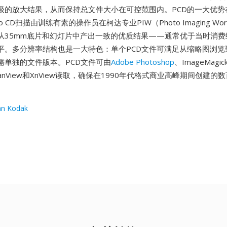
级的放大结果，从而保持总文件大小在可控范围内。PCD的一大优势
 CD扫描由训练有素的操作员在柯达专业PIW（Photo Imaging Works
从35mm底片和幻灯片中产出一致的优质结果——通常优于当时消费
平。多分辨率结构也是一大特色：单个PCD文件可满足从缩略图浏览
需单独的文件版本。PCD文件可由
Adobe Photoshop
、ImageMagi
anView和XnView读取，确保在1990年代格式商业高峰期间创建的数百
。
an Kodak