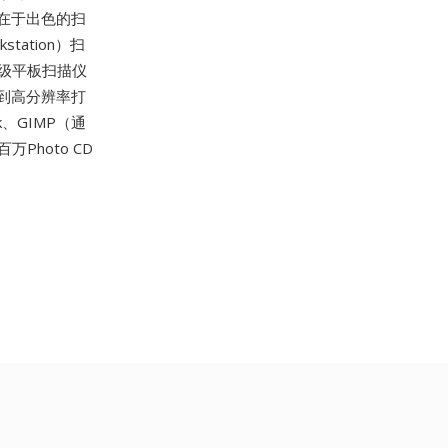
在于出色的扫
tation）扫
级平板扫描仪
到高分辨率打
ck、GIMP（通
万Photo CD