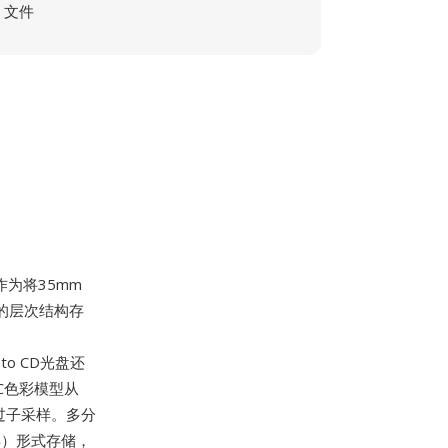
文件
为将35mm
c的层次结构存
oto CD光盘还
CC色彩模型从
经过子采样。多分
异）形式存储，