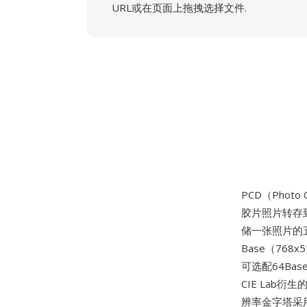
URL或在页面上拖拽选择文件.
PCD（Photo
胶片照片转存到
储一张照片的五种
Base（768x
可选配64Bas
CIE Lab
辨率金字塔采