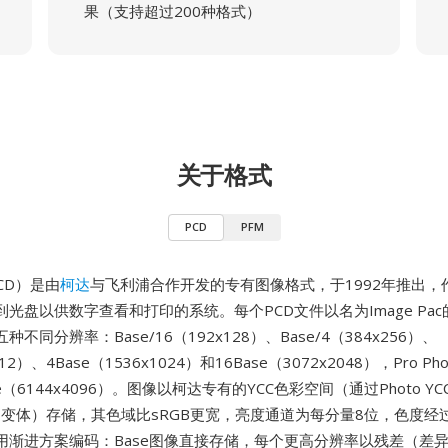
果（支持超过200种格式）
关于格式
PCD
PFM
 CD）是由
柯达
与飞利浦合作开发的专有图像格式，于1992年推出，作
光盘以供数字查看和打印的系统。每个PCD文件以名为Image Pa
不同分辨率：Base/16（192x128）、Base/4（384x256）、
512）、4Base（1536x1024）和16Base（3072x2048），Pro Ph
e（6144x4096）。图像以柯达专有的YCC色彩空间（通过Photo Y
衍生的变体）存储，其色域比sRGB更宽，亮度通道为每分量8位，色度
用渐进方案编码：Base图像直接存储，每个更高分辨率以残差（差