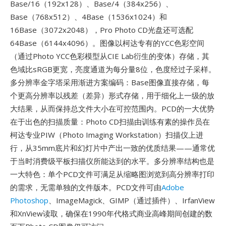
Base/16（192x128）、Base/4（384x256）、
Base（768x512）、4Base（1536x1024）和
16Base（3072x2048），Pro Photo CD光盘还可选配
64Base（6144x4096）。图像以柯达专有的YCC色彩空间
（通过Photo YCC色彩模型从CIE Lab衍生的变体）存储，其
色域比sRGB更宽，亮度通道为每分量8位，色度经过子采样。
多分辨率金字塔采用渐进方案编码：Base图像直接存储，每
个更高分辨率以残差（差异）形式存储，用于细化上一级的放
大结果，从而保持总文件大小在可控范围内。PCD的一大优势
在于出色的扫描质量：Photo CD扫描由训练有素的操作员在
柯达专业PIW（Photo Imaging Workstation）扫描仪上进
行，从35mm底片和幻灯片中产出一致的优质结果——通常优
于当时消费级平板扫描仪所能达到的水平。多分辨率结构也是
一大特色：单个PCD文件可满足从缩略图浏览到高分辨率打印
的需求，无需单独的文件版本。PCD文件可由
Adobe
Photoshop
、ImageMagick、GIMP（通过插件）、IrfanView
和XnView读取，确保在1990年代格式商业高峰期间创建的数