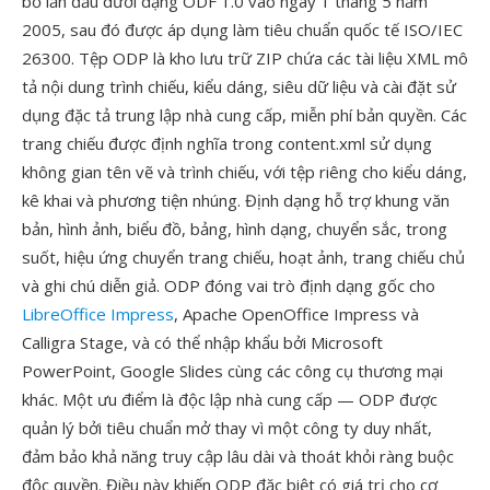
bố lần đầu dưới dạng ODF 1.0 vào ngày 1 tháng 5 năm
2005, sau đó được áp dụng làm tiêu chuẩn quốc tế ISO/IEC
26300. Tệp ODP là kho lưu trữ ZIP chứa các tài liệu XML mô
tả nội dung trình chiếu, kiểu dáng, siêu dữ liệu và cài đặt sử
dụng đặc tả trung lập nhà cung cấp, miễn phí bản quyền. Các
trang chiếu được định nghĩa trong content.xml sử dụng
không gian tên vẽ và trình chiếu, với tệp riêng cho kiểu dáng,
kê khai và phương tiện nhúng. Định dạng hỗ trợ khung văn
bản, hình ảnh, biểu đồ, bảng, hình dạng, chuyển sắc, trong
suốt, hiệu ứng chuyển trang chiếu, hoạt ảnh, trang chiếu chủ
và ghi chú diễn giả. ODP đóng vai trò định dạng gốc cho
LibreOffice Impress
, Apache OpenOffice Impress và
Calligra Stage, và có thể nhập khẩu bởi Microsoft
PowerPoint, Google Slides cùng các công cụ thương mại
khác. Một ưu điểm là độc lập nhà cung cấp — ODP được
quản lý bởi tiêu chuẩn mở thay vì một công ty duy nhất,
đảm bảo khả năng truy cập lâu dài và thoát khỏi ràng buộc
độc quyền. Điều này khiến ODP đặc biệt có giá trị cho cơ