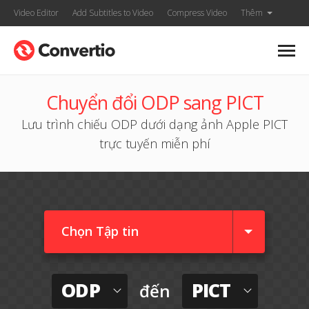
Video Editor
Add Subtitles to Video
Compress Video
Thêm
Chuyển đổi ODP sang PICT
Lưu trình chiếu ODP dưới dạng ảnh Apple PICT
trực tuyến miễn phí
Chọn Tập tin
ODP
PICT
đến