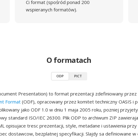
Ci format (spośród ponad 200
wspieranych formatów).
O formatach
ODP
PICT
ument Presentation) to format prezentacji zdefiniowany przez
t Format
(ODF), opracowany przez komitet techniczny OASIS i p
likowany jako ODF 1.0 w dniu 1 maja 2005 roku, pozniej przyjety
wy standard ISO/IEC 26300. Plik ODP to archiwum ZIP zawieraj
 opisujace tresc prezentacji, style, metadane i ustawienia przy 
bec dostawcow, bezplatnej specyfikacji. Slajdy sa definiowane w