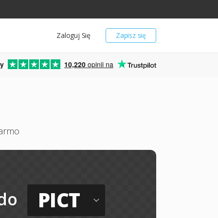
Zaloguj Się
Zapisz się
y
10,220
opinii na
darmo
PICT
do