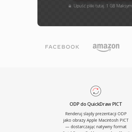
Upuść pliki tutaj. 1 GB Maksym
ODP do QuickDraw PICT
Renderuj slajdy prezentacji ODP
jako obrazy Apple Macintosh PICT
— dostarczając natywny format