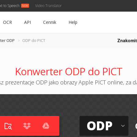
xt to Speech
Video Translator
OCR
API
Cennik
Help
Znakomit
ter ODP
ODP do PICT
Konwerter ODP do PICT
sz prezentacje ODP jako obrazy Apple PICT online, za 
ODP