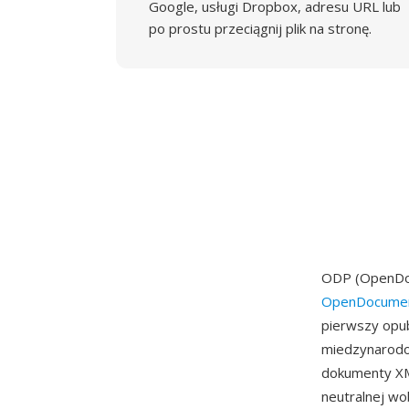
Google, usługi Dropbox, adresu URL lub
po prostu przeciągnij plik na stronę.
ODP (OpenDoc
OpenDocumen
pierwszy opub
miedzynarodo
dokumenty XML
neutralnej wo