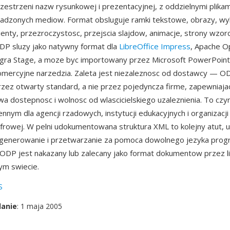
rzestrzeni nazw rysunkowej i prezentacyjnej, z oddzielnymi plikam
sadzonych mediow. Format obsluguje ramki tekstowe, obrazy, wyk
dienty, przezroczystosc, przejscia slajdow, animacje, strony wzor
DP sluzy jako natywny format dla
LibreOffice Impress
, Apache O
ligra Stage, a moze byc importowany przez Microsoft PowerPoint
 komercyjne narzedzia. Zaleta jest niezaleznosc od dostawcy — O
zez otwarty standard, a nie przez pojedyncza firme, zapewniaja
a dostepnosc i wolnosc od wlascicielskiego uzaleznienia. To cz
ennym dla agencji rzadowych, instytucji edukacyjnych i organizacj
cyfrowej. W pelni udokumentowana struktura XML to kolejny atut, 
enerowanie i przetwarzanie za pomoca dowolnego jezyka prog
ODP jest nakazany lub zalecany jako format dokumentow przez l
ym swiecie.
S
danie
: 1 maja 2005