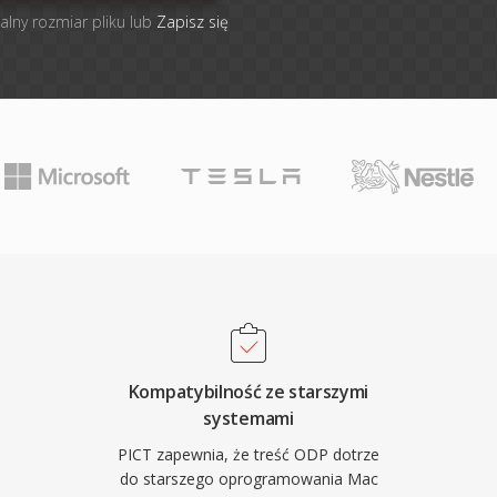
alny rozmiar pliku lub
Zapisz się
Kompatybilność ze starszymi
systemami
PICT zapewnia, że treść ODP dotrze
do starszego oprogramowania Mac