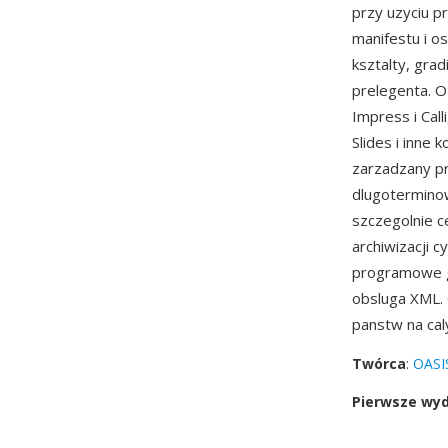
przy uzyciu p
manifestu i o
ksztalty, gra
prelegenta. O
Impress i Cal
Slides i inne
zarzadzany pr
dlugoterminow
szczegolnie c
archiwizacji 
programowe g
obsluga XML. 
panstw na cal
Twórca
:
OASI
Pierwsze wy