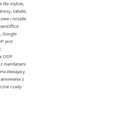
i dla stylow,
resy, tabele,
cowe i notatki
penOffice
, Google
DP jest
c
yni ODP
i z mandatami
umozliwiajacy
ramowania z
iczne rzady