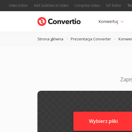
Video Editor
Add Subtitles to Video
Compress Video
GIF Editor
Te
Konwertuj
Strona główna
Prezentacja Converter
Konwer
Zapi
Wybierz pliki