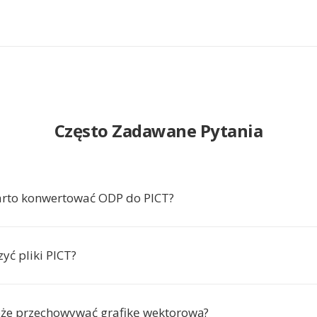
Często Zadawane Pytania
arto konwertować ODP do PICT?
yć pliki PICT?
że przechowywać grafikę wektorową?