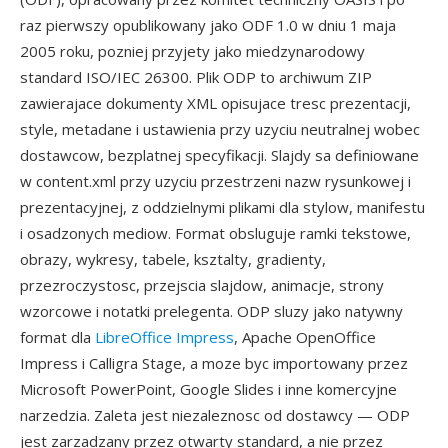
raz pierwszy opublikowany jako ODF 1.0 w dniu 1 maja
2005 roku, pozniej przyjety jako miedzynarodowy
standard ISO/IEC 26300. Plik ODP to archiwum ZIP
zawierajace dokumenty XML opisujace tresc prezentacji,
style, metadane i ustawienia przy uzyciu neutralnej wobec
dostawcow, bezplatnej specyfikacji. Slajdy sa definiowane
w content.xml przy uzyciu przestrzeni nazw rysunkowej i
prezentacyjnej, z oddzielnymi plikami dla stylow, manifestu
i osadzonych mediow. Format obsluguje ramki tekstowe,
obrazy, wykresy, tabele, ksztalty, gradienty,
przezroczystosc, przejscia slajdow, animacje, strony
wzorcowe i notatki prelegenta. ODP sluzy jako natywny
format dla
LibreOffice Impress
, Apache OpenOffice
Impress i Calligra Stage, a moze byc importowany przez
Microsoft PowerPoint, Google Slides i inne komercyjne
narzedzia. Zaleta jest niezaleznosc od dostawcy — ODP
jest zarzadzany przez otwarty standard, a nie przez