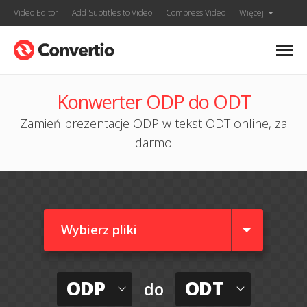
Video Editor
Add Subtitles to Video
Compress Video
Więcej
Konwerter ODP do ODT
Zamień prezentacje ODP w tekst ODT online, za
darmo
Wybierz pliki
ODP
ODT
do