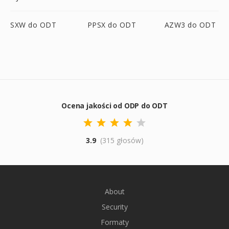
SXW do ODT
PPSX do ODT
AZW3 do ODT
Ocena jakości od ODP do ODT
3.9
(315 głosów)
About
Security
Formaty