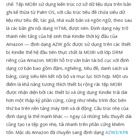
chế. Tệp MOBI sử dụng kiến trúc cơ sở dữ liệu dựa trên bản
ghi kế thừa từ Palm OS, với cấu trúc tiêu đề chứa siêu dữ
liệu như tiêu đề, tác giả, nhà xuất bản và ngôn ngữ, theo sau
là các bản ghi nội dung HTML được nén. Định dạng này trở
thành nền tảng của hệ sinh thái Kindle thời kỳ đầu của
Amazon — định dạng AZW gốc được sử dụng trên các thiết
bị Kindle thế hệ đầu tiên thực chất là MOBI với lớp DRM
riêng của Amazon. MOBI hỗ trợ văn bản tái bố cục với định
dạng cơ bản bao gồm đậm, nghiêng, tiêu đề, danh sách và
bảng, cùng siêu liên kết nội bộ và mục lục tích hợp. Một ưu
điểm là khả năng tương thích thiết bị rộng rãi: tệp MOBI
được nhận diện bởi các thiết bị và ứng dụng Kindle trải dài
hơn một thập kỷ phần cứng, cũng như nhiều trình đọc bên
thứ ba trên nền tảng máy tính và di động. Cấu trúc nhẹ của
định dạng là thế mạnh khác — ngay cả những tiểu thuyết dài
cũng tạo ra tệp gọn nhẹ, tải nhanh trên phần cứng khiêm
tốn. Mặc dù Amazon đã chuyển sang định dạng
AZW3/KF8