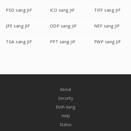
PSD sang JIF
ICO sang JIF
TIFF sang JIF
JPE sang JIF
ODP sang JIF
NEF sang JIF
TGA sang JIF
PPT sang JIF
PWP sang JIF
About
Security
Định dạng
Help
Status