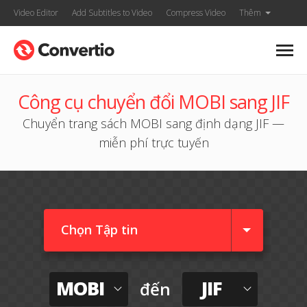
Video Editor
Add Subtitles to Video
Compress Video
Thêm
Công cụ chuyển đổi MOBI sang JIF
Chuyển trang sách MOBI sang định dạng JIF —
miễn phí trực tuyến
Chọn Tập tin
MOBI
JIF
đến