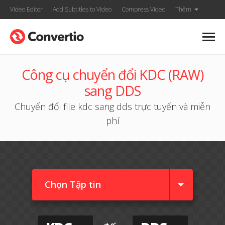
Video Editor
Add Subtitles to Video
Compress Video
Thêm
Công cụ chuyển đổi KDC (RAW)
sang DDS
Chuyển đổi file kdc sang dds trực tuyến và miễn
phí
Chọn Tập tin