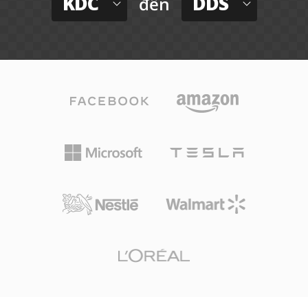
KDC
DDS
đến