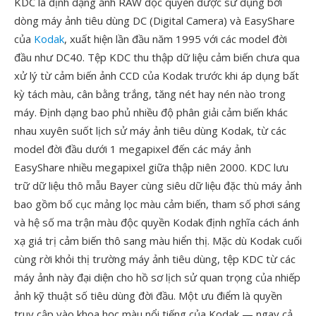
KDC là định dạng ảnh RAW độc quyền được sử dụng bởi
dòng máy ảnh tiêu dùng DC (Digital Camera) và EasyShare
của
Kodak
, xuất hiện lần đầu năm 1995 với các model đời
đầu như DC40. Tệp KDC thu thập dữ liệu cảm biến chưa qua
xử lý từ cảm biến ảnh CCD của Kodak trước khi áp dụng bất
kỳ tách màu, cân bằng trắng, tăng nét hay nén nào trong
máy. Định dạng bao phủ nhiều độ phân giải cảm biến khác
nhau xuyên suốt lịch sử máy ảnh tiêu dùng Kodak, từ các
model đời đầu dưới 1 megapixel đến các máy ảnh
EasyShare nhiều megapixel giữa thập niên 2000. KDC lưu
trữ dữ liệu thô mẫu Bayer cùng siêu dữ liệu đặc thù máy ảnh
bao gồm bố cục mảng lọc màu cảm biến, tham số phơi sáng
và hệ số ma trận màu độc quyền Kodak định nghĩa cách ánh
xạ giá trị cảm biến thô sang màu hiển thị. Mặc dù Kodak cuối
cùng rời khỏi thị trường máy ảnh tiêu dùng, tệp KDC từ các
máy ảnh này đại diện cho hồ sơ lịch sử quan trọng của nhiếp
ảnh kỹ thuật số tiêu dùng đời đầu. Một ưu điểm là quyền
truy cập vào khoa học màu nổi tiếng của Kodak — ngay cả