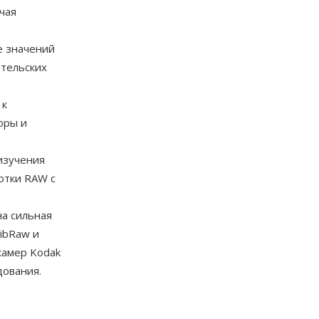
чая
е значений
ительских
 к
оры и
изучения
отки RAW с
а сильная
LibRaw и
камер Kodak
дования.