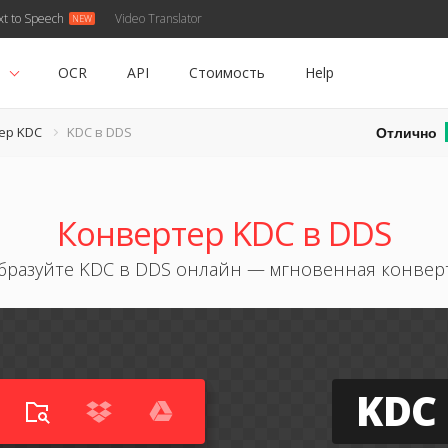
xt to Speech
Video Translator
ь
OCR
API
Стоимость
Help
Отлично
ер KDC
KDC в DDS
Конвертер KDC в DDS
бразуйте KDC в DDS онлайн — мгновенная конвер
KDC