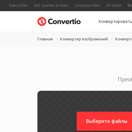
Video Editor
Add Subtitles to Video
Compress Video
GIF Editor
Te
Конвертироват
Главная
Конвертер изображений
Конверт
Прео
Выберите файлы