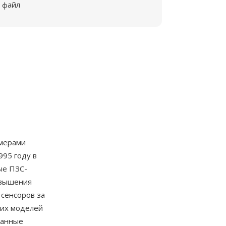
файл
мерами
995 году в
ые ПЗС-
овышения
сенсоров за
них моделей
данные