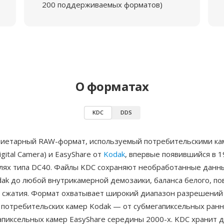
200 поддерживаемых форматов)
О форматах
KDC
DDS
иетарный RAW-формат, используемый потребительскими ка
igital Camera) и EasyShare от
Kodak
, впервые появившийся в 1
лях типа DC40. Файлы KDC сохраняют необработанные данн
dak до любой внутрикамерной демозаики, баланса белого, п
и сжатия. Формат охватывает широкий диапазон разрешений 
 потребительских камер Kodak — от субмегапиксельных ран
апиксельных камер EasyShare середины 2000-х. KDC хранит 