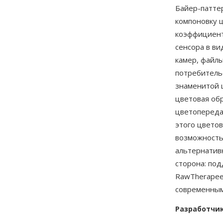
Байер-патте
компоновку 
коэффициент
сенсора в ви
камер, файл
потребитель
знаменитой ц
цветовая обр
цветопереда
этого цвето
возможность
альтернатив
сторона: по
RawTherapee
современным
Разработчи