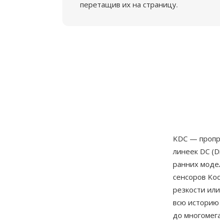
перетащив их на страницу.
KDC — пропр
линеек DC (D
ранних моде
сенсоров Ko
резкости ил
всю историю
до многомег