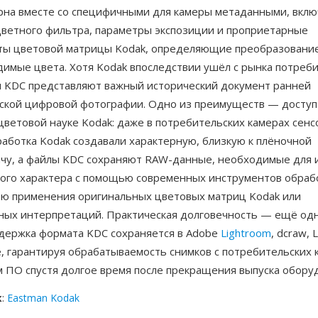
рна вместе со специфичными для камеры метаданными, вклю
цветного фильтра, параметры экспозиции и проприетарные
ы цветовой матрицы Kodak, определяющие преобразовани
димые цвета. Хотя Kodak впоследствии ушёл с рынка потреб
ы KDC представляют важный исторический документ ранней
ской цифровой фотографии. Одно из преимуществ — доступ
ветовой науке Kodak: даже в потребительских камерах сенс
аботка Kodak создавали характерную, близкую к плёночной
чу, а файлы KDC сохраняют RAW-данные, необходимые для 
вого характера с помощью современных инструментов обраб
ю применения оригинальных цветовых матриц Kodak или
ных интерпретаций. Практическая долговечность — ещё одн
ддержка формата KDC сохраняется в Adobe
Lightroom
, dcraw, 
, гарантируя обрабатываемость снимков с потребительских 
 ПО спустя долгое время после прекращения выпуска обору
к
:
Eastman Kodak