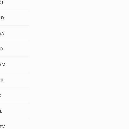
DF
SD
GA
CO
PGM
XR
3
L
TV