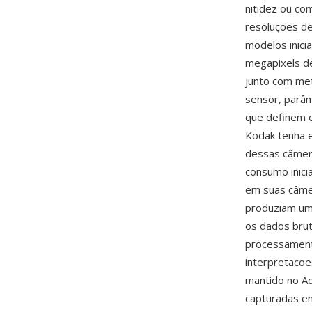
nitidez ou co
resoluções de
modelos inic
megapixels d
junto com met
sensor, parâm
que definem c
Kodak tenha 
dessas câmera
consumo inic
em suas câme
produziam uma
os dados brut
processament
interpretacoe
mantido no 
capturadas e