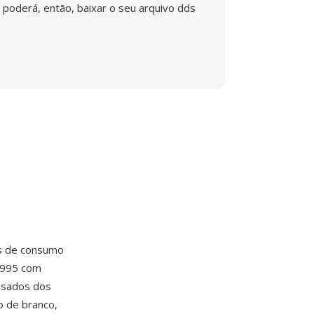
poderá, então, baixar o seu arquivo dds
as de consumo
1995 com
ssados dos
o de branco,