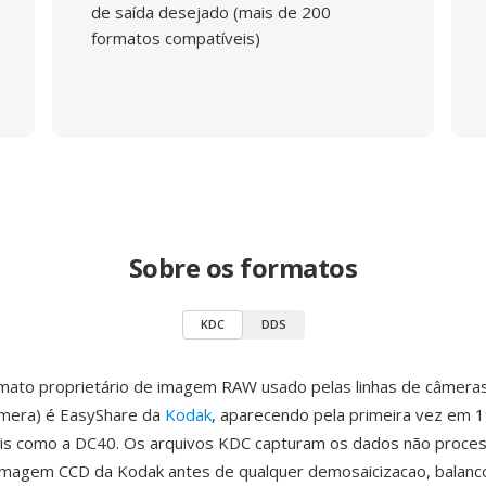
de saída desejado (mais de 200
formatos compatíveis)
Sobre os formatos
KDC
DDS
mato proprietário de imagem RAW usado pelas linhas de câmer
âmera) é EasyShare da
Kodak
, aparecendo pela primeira vez em 
iais como a DC40. Os arquivos KDC capturam os dados não proce
imagem CCD da Kodak antes de qualquer demosaicizacao, balanc