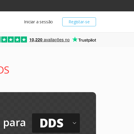
Iniciar a sessão
Registar-se
10,220
avaliações no
DS
DDS
para