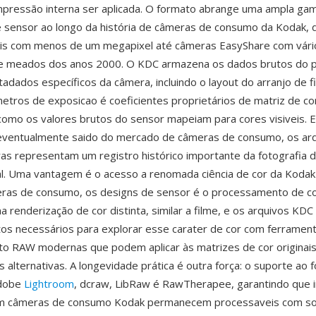
mpressão interna ser aplicada. O formato abrange uma ampla ga
 sensor ao longo da história de câmeras de consumo da Kodak,
iais com menos de um megapixel até câmeras EasyShare com vári
e meados dos anos 2000. O KDC armazena os dados brutos do 
adados específicos da câmera, incluindo o layout do arranjo de fi
etros de exposicao é coeficientes proprietários de matriz de c
omo os valores brutos do sensor mapeiam para cores visiveis. 
eventualmente saido do mercado de câmeras de consumo, os ar
s representam um registro histórico importante da fotografia di
ial. Uma vantagem é o acesso a renomada ciência de cor da Ko
ras de consumo, os designs de sensor é o processamento de c
 renderização de cor distinta, similar a filme, e os arquivos KD
os necessários para explorar esse carater de cor com ferramen
o RAW modernas que podem aplicar às matrizes de cor originai
s alternativas. A longevidade prática é outra força: o suporte ao
Adobe
Lightroom
, dcraw, LibRaw é RawTherapee, garantindo que
m câmeras de consumo Kodak permanecem processaveis com s