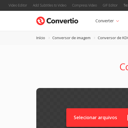
Video Editor
Add Subtitles to Video
Compress Video
GIF Editor
Te
Converter
Início
Conversor de imagem
Conversor de KD
C
Selecionar arquivos