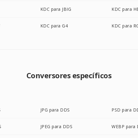
KDC para JBIG
KDC para H
F
KDC para G4
KDC para R
Conversores específicos
S
JPG para DDS
PSD para D
S
JPEG para DDS
WEBP para