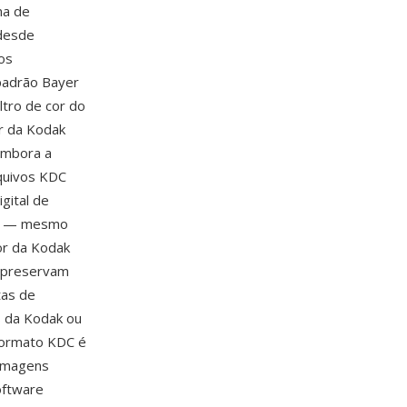
ma de
 desde
os
padrão Bayer
ltro de cor do
or da Kodak
Embora a
quivos KDC
gital de
dak — mesmo
or da Kodak
C preservam
tas de
s da Kodak ou
 formato KDC é
 imagens
oftware