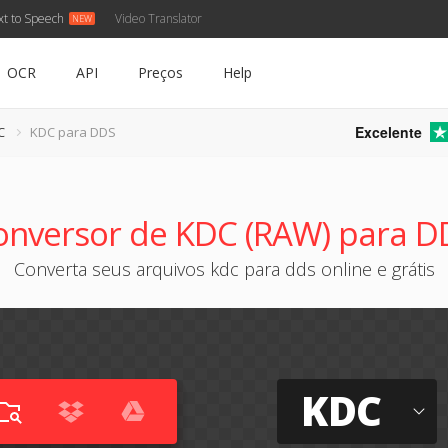
xt to Speech
Video Translator
OCR
API
Preços
Help
Excelente
C
KDC para DDS
onversor de KDC (RAW) para D
Converta seus arquivos kdc para dds online e grátis
KDC