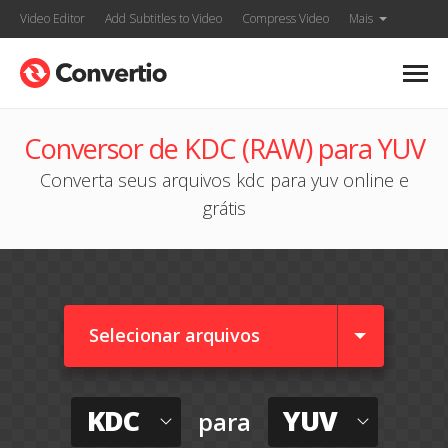
Video Editor
Add Subtitles to Video
Compress Video
Mais
Conversor de KDC (RAW) para YUV
Converta seus arquivos kdc para yuv online e
grátis
Selecionar arquivos
KDC
YUV
para