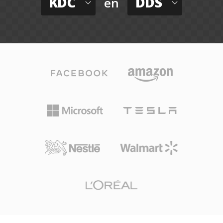
KDC
DDS
en