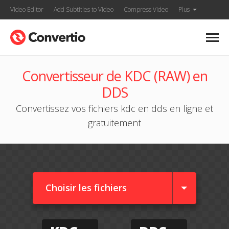
Video Editor
Add Subtitles to Video
Compress Video
Plus
Convertisseur de KDC (RAW) en
DDS
Convertissez vos fichiers kdc en dds en ligne et
gratuitement
Choisir les fichiers