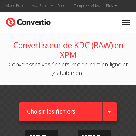
Video Editor
Add Subtitles to Video
Compress Video
Plus
Convertisseur de KDC (RAW) en
XPM
Convertissez vos fichiers kdc en xpm en ligne et
gratuitement
Choisir les fichiers