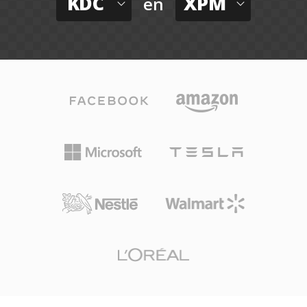
KDC
XPM
en