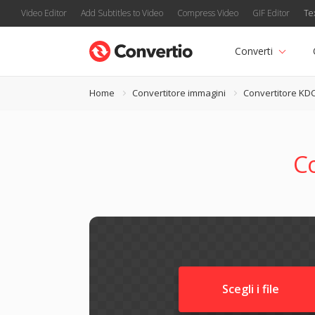
Video Editor
Add Subtitles to Video
Compress Video
GIF Editor
Te
Converti
Home
Convertitore immagini
Convertitore KD
C
Scegli i file