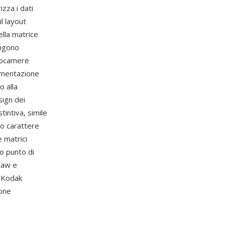
zza i dati
l layout
della matrice
engono
otocamere
umentazione
o alla
sign dei
intiva, simile
to carattere
 matrici
ro punto di
Raw e
 Kodak
ione