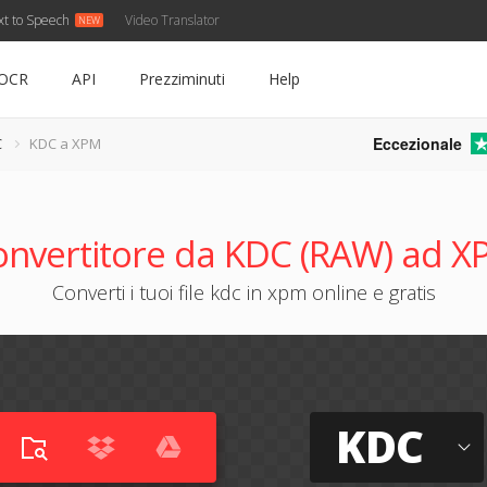
xt to Speech
Video Translator
OCR
API
Prezziminuti
Help
Eccezionale
C
KDC a XPM
onvertitore da KDC (RAW) ad X
Converti i tuoi file kdc in xpm online e gratis
KDC