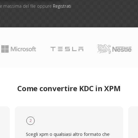
one massima del file oppure
Registrati
Come convertire KDC in XPM
2
Scegli xpm o qualsiasi altro formato che