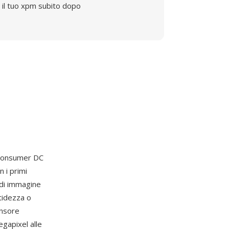
il tuo xpm subito dopo
 consumer DC
 i primi
 di immagine
tidezza o
ensore
gapixel alle