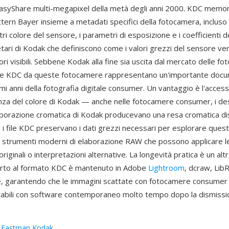
syShare multi-megapixel della metà degli anni 2000. KDC memori
tern Bayer insieme a metadati specifici della fotocamera, incluso i
iltri colore del sensore, i parametri di esposizione e i coefficienti 
etari di Kodak che definiscono come i valori grezzi del sensore v
ori visibili. Sebbene Kodak alla fine sia uscita dal mercato delle f
file KDC da queste fotocamere rappresentano un'importante doc
imi anni della fotografia digitale consumer. Un vantaggio è l'access
nza del colore di Kodak — anche nelle fotocamere consumer, i de
laborazione cromatica di Kodak producevano una resa cromatica dist
, e i file KDC preservano i dati grezzi necessari per esplorare ques
 strumenti moderni di elaborazione RAW che possono applicare le
riginali o interpretazioni alternative. La longevità pratica è un alt
porto al formato KDC è mantenuto in Adobe
Lightroom
, dcraw, Lib
 garantendo che le immagini scattate con fotocamere consumer
rabili con software contemporaneo molto tempo dopo la dismiss
:
Eastman Kodak