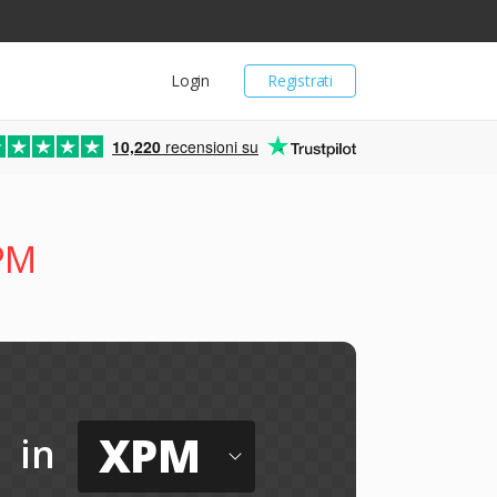
Login
Registrati
10,220
recensioni su
PM
XPM
in