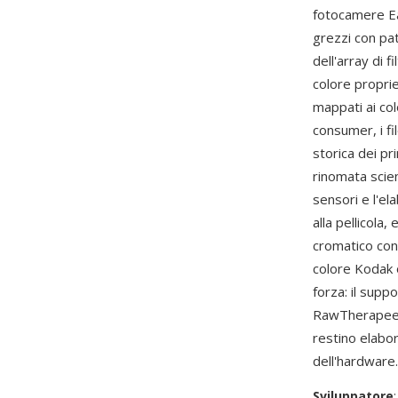
fotocamere Ea
grezzi con pat
dell'array di f
colore propri
mappati ai col
consumer, i 
storica dei pr
rinomata scie
sensori e l'e
alla pellicola
cromatico con
colore Kodak o
forza: il sup
RawTherapee,
restino elabo
dell'hardware.
Sviluppatore