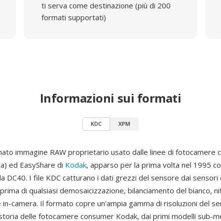
ti serva come destinazione (più di 200
formati supportati)
Informazioni sui formati
KDC
XPM
ato immagine RAW proprietario usato dalle linee di fotocamere
ra) ed EasyShare di
Kodak
, apparso per la prima volta nel 1995 con
a DC40. I file KDC catturano i dati grezzi del sensore dai sensori
prima di qualsiasi demosaicizzazione, bilanciamento del bianco, ni
in-camera. Il formato copre un'ampia gamma di risoluzioni del s
 storia delle fotocamere consumer Kodak, dai primi modelli sub-me