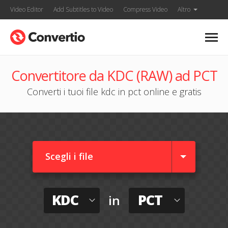
Video Editor
Add Subtitles to Video
Compress Video
Altro
Convertitore da KDC (RAW) ad PCT
Converti i tuoi file kdc in pct online e gratis
Scegli i file
KDC
PCT
in