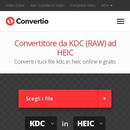
Video Editor
Add Subtitles to Video
Compress Video
Altro
Convertitore da KDC (RAW) ad
HEIC
Converti i tuoi file kdc in heic online e gratis
Scegli i file
KDC
HEIC
in