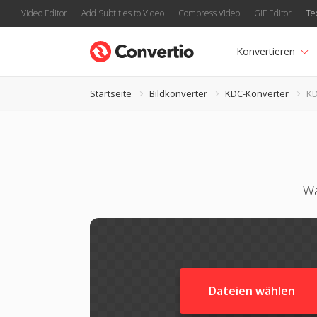
Video Editor
Add Subtitles to Video
Compress Video
GIF Editor
Te
Konvertieren
Startseite
Bildkonverter
KDC-Konverter
KD
Wa
Dateien wählen