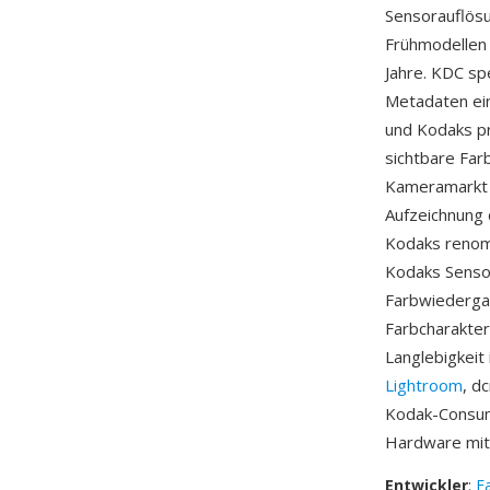
Sensorauflös
Frühmodellen 
Jahre. KDC s
Metadaten ein
und Kodaks pr
sichtbare Far
Kameramarkt v
Aufzeichnung 
Kodaks renom
Kodaks Sensor
Farbwiederga
Farbcharakte
Langlebigkeit
Lightroom
, d
Kodak-Consum
Hardware mit 
Entwickler
:
E