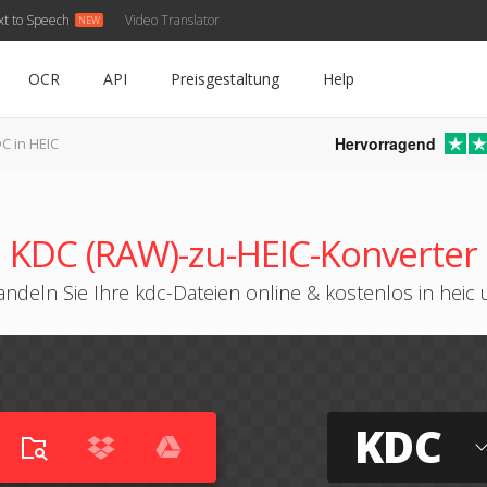
xt to Speech
Video Translator
OCR
API
Preisgestaltung
Help
Hervorragend
C in HEIC
KDC (RAW)-zu-HEIC-Konverter
ndeln Sie Ihre kdc-Dateien online & kostenlos in heic
KDC