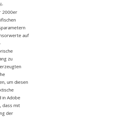
l-
r 2000er
ifischen
gsparametern
ensorwerte auf
-
orische
gang zu
 erzeugten
che
en, um diesen
ktische
d in Adobe
, dass mit
ng der