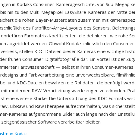
ungen in Kodaks Consumer-Kamerageschichte, von Sub-Megapixe
bis hin zu den Multi-Megapixel-EasyShare-Kameras der Mitte de
peichert die rohen Bayer-Musterdaten zusammen mit kameraspez
schließlich des Farbfilter-Array-Layouts des Sensors, Belichtun
oprietären Farbmatrix-Koeffizienten, die definieren, wie rohe S
ben abgebildet werden. Obwohl Kodak schliesslich den Consumer
erliess, stellen KDC-Dateien dieser Kameras eine wichtige hist
der frühen Consumer-Digitalfotografie dar. Ein Vorteil ist der Zu
mierter Farbwissenschaft — selbst in ihren Consumer-Kameras
designs und Farbverarbeitung eine unverwechselbare, filmähnli
be, und KDC-Dateien bewahren die Rohdaten, die benötigt werd
r mit modernen RAW-Verarbeitungswerkzeugen zu erkunden. Pra
 ist eine weitere Stärke: Die Unterstützung des KDC-Formats wir
craw, LibRaw und RawTherapee aufrechterhalten, was sicherstellt
er-Kameras aufgenommene Bilder auch lange nach der Einstellu
zeitgenössischer Software verarbeitbar bleiben.
astman Kodak