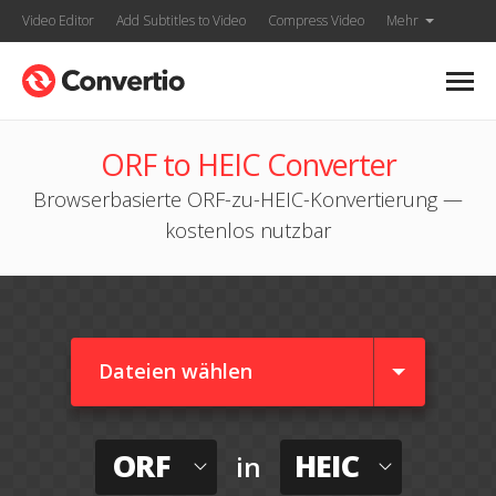
Video Editor
Add Subtitles to Video
Compress Video
Mehr
ORF to HEIC Converter
Browserbasierte ORF-zu-HEIC-Konvertierung —
kostenlos nutzbar
Dateien wählen
ORF
HEIC
in