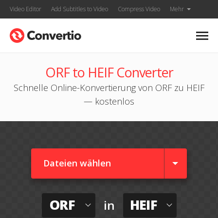
Video Editor
Add Subtitles to Video
Compress Video
Mehr
ORF to HEIF Converter
Schnelle Online-Konvertierung von ORF zu HEIF
— kostenlos
Dateien wählen
ORF
HEIF
in