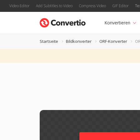
Video Editor
Add Subtitles to Video
Compress Video
GIF Editor
Te
Konvertieren
Startseite
Bildkonverter
ORF-Konverter
OR