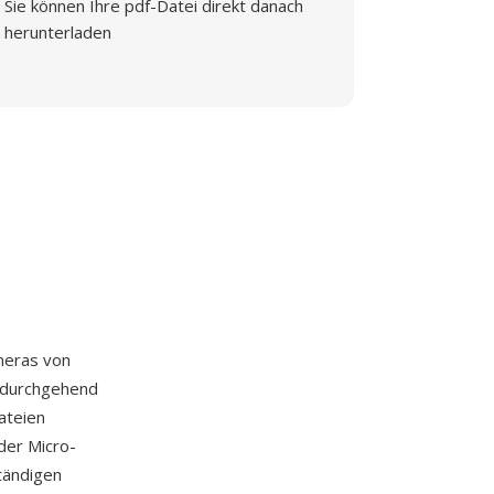
Sie können Ihre pdf-Datei direkt danach
herunterladen
meras von
d durchgehend
ateien
der Micro-
tändigen