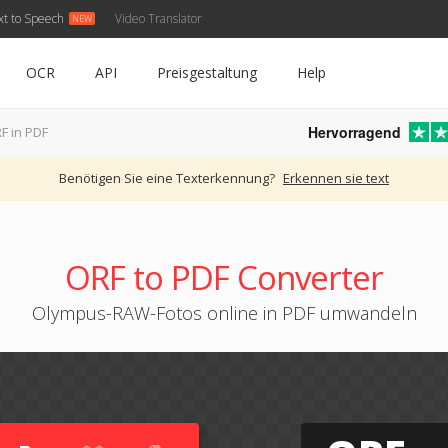
xt to Speech
Video Translator
OCR
API
Preisgestaltung
Help
Hervorragend
F in PDF
Benötigen Sie eine Texterkennung?
Erkennen sie text
ORF to PDF Converter
Olympus-RAW-Fotos online in PDF umwandeln