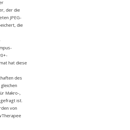
er
r, der die
eten JPEG-
ichert, die
-
ympus-
20+-
mat hat diese
schaften des
 gleichen
für Makro-,
efragt ist.
erden von
awTherapee