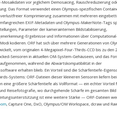
-Mosaikdaten vor jeglichem Demosaicing, Rauschreduzierung od
ung. Das Format verwendet einen Olympus-spezifischen Containe
 verlustfreier Komprimierung zusammen mit mehreren eingebett
umfangreichen EXIF-Metadaten und Olympus-MakerNote-Tags spe
stellungen, Parameter der kamerainternen Bildstabilisierung,
generkennung-Ergebnisse und Informationen über Computational
Modi kodieren. ORF hat sich über mehrere Generationen von Ol
ickelt, vom originalen 4-Megapixel-Four-Thirds-CCD bis zu den 
acked-Sensoren in aktuellen OM-System-Gehäuseen, und das For
aufgenommen, während die Abwärtskompatibilität in der
software erhalten blieb. Ein Vorteil sind die Schärfentiefe-Eigen
irds-Systems: ORF-Dateien dieser kleineren Sensoren liefern bei
 eine größere Schärfentiefe als Vollformat — ein echter Vorteil 
und Reisefotografie, wo durchgehende Schärfe im gesamten Bild g
eitungsunterstützung ist eine weitere Stärke — ORF-Dateien w
room
, Capture One, DxO, Olympus/OM Workspace, dcraw und R